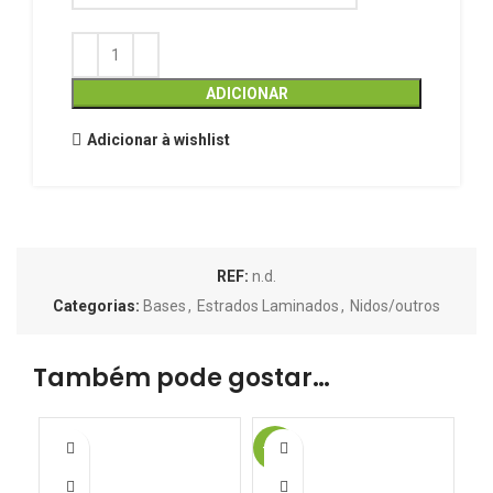
ADICIONAR
Adicionar à wishlist
REF:
n.d.
Categorias:
Bases
,
Estrados Laminados
,
Nidos/outros
Também pode gostar…
-16%