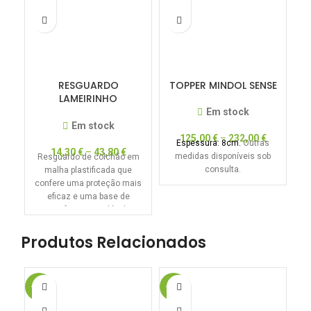
RESGUARDO
TOPPER MINDOL SENSE
LAMEIRINHO
IMPERMEÁVEL E
Em stock
TRANSPIRÁVEL
Em stock
125,00
€
–
232,00
€
Espessura: 8cm.
Outras
14,30
€
–
43,80
€
medidas disponíveis sob
Resguardo de colchão em
consulta.
malha plastificada que
confere uma proteção mais
eficaz e uma base de
conforto inigualável.
Produtos Relacionados
-20%
-15%
-1