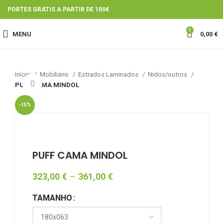
PORTES GRÁTIS A PARTIR DE 100€
0
MENU
0,00
€
Início
Mobiliário
Estrados Laminados
Nidos/outros
Click to enlarge
PUFF CAMA MINDOL
-15%
PUFF CAMA MINDOL
323,00
€
–
361,00
€
TAMANHO