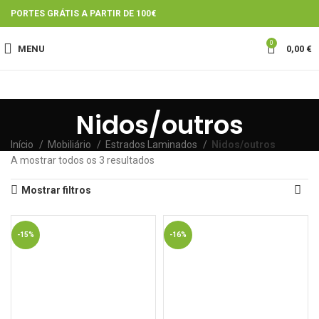
PORTES GRÁTIS A PARTIR DE 100€
0
MENU
0,00
€
Nidos/outros
Início
Mobiliário
Estrados Laminados
Nidos/outros
A mostrar todos os 3 resultados
Mostrar filtros
-15%
-16%