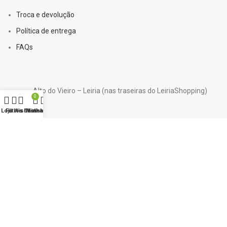
Troca e devolução
Política de entrega
FAQs
Alto do Vieiro – Leiria (nas traseiras do LeiriaShopping)
0
Loja
Filtros
Wishlist
Carrinho
Minha conta
244 852 463 ou 919 889 053 – chamada rede fixa nacional
online@colshop.pt