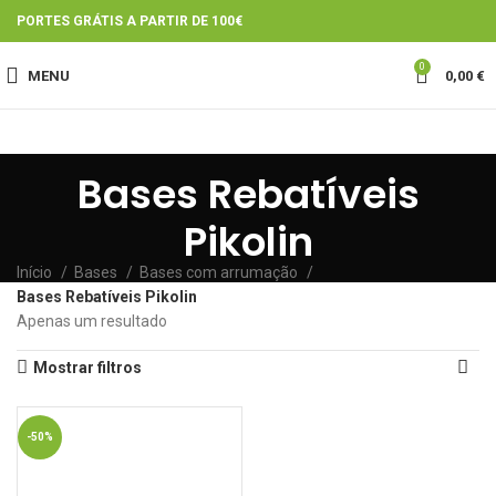
PORTES GRÁTIS A PARTIR DE 100€
0
MENU
0,00
€
Bases Rebatíveis
Pikolin
Início
Bases
Bases com arrumação
Bases Rebatíveis Pikolin
Apenas um resultado
Mostrar filtros
-50%