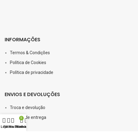
INFORMAÇÕES
Termos & Condições
Política de Cookies
Política de privacidade
ENVIOS E DEVOLUÇÕES
Troca e devolução
Política de entrega
0
Loja
Filtros
Wishlist
FAQs
Carrinho
Minha conta