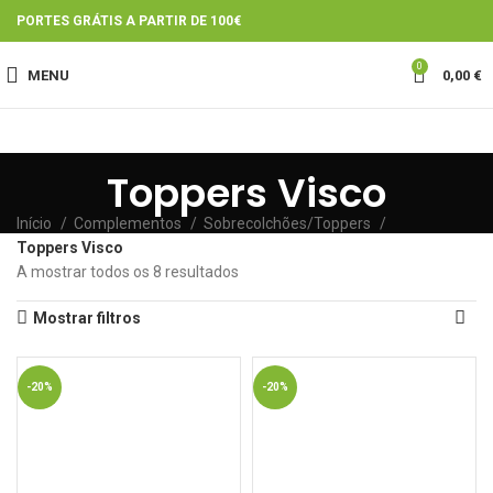
PORTES GRÁTIS A PARTIR DE 100€
0
MENU
0,00
€
Toppers Visco
Início
Complementos
Sobrecolchões/Toppers
Toppers Visco
A mostrar todos os 8 resultados
Mostrar filtros
-20%
-20%