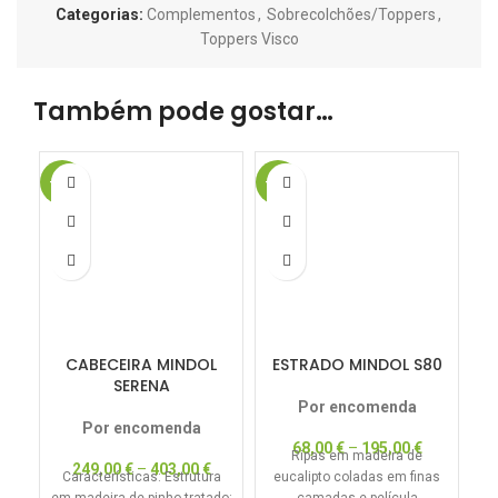
Categorias:
Complementos
,
Sobrecolchões/Toppers
,
Toppers Visco
Também pode gostar…
-15%
-17%
-1
CABECEIRA MINDOL
ESTRADO MINDOL S80
SERENA
Por encomenda
Por encomenda
68,00
€
–
195,00
€
Ripas em madeira de
249,00
€
–
403,00
€
Características: Estrutura
eucalipto coladas em finas
I