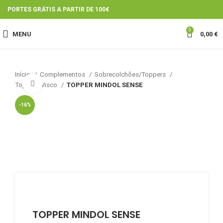
PORTES GRÁTIS A PARTIR DE 100€
0
MENU
0,00
€
Início
Complementos
Sobrecolchões/Toppers
Click to enlarge
Toppers Visco
TOPPER MINDOL SENSE
-16%
TOPPER MINDOL SENSE