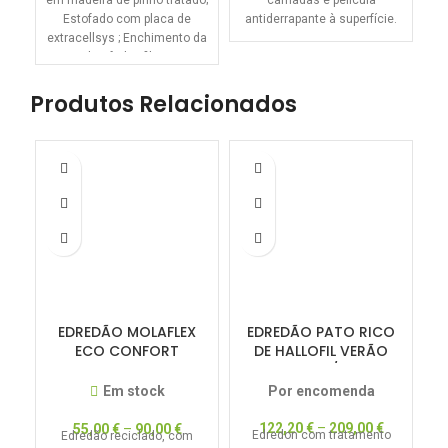
em madeira de pinho tratado;
camadas e película
Estofado com placa de
antiderrapante à superfície.
extracellsys ; Enchimento da
almofada : fibras
hipoalergénicas Ampla
Produtos Relacionados
EDREDÃO MOLAFLEX
EDREDÃO PATO RICO
ECO CONFORT
DE HALLOFIL VERÃO
P
250GRS
200GR/M2
Em stock
Por encomenda
122,20
€
–
209,00
€
55,00
€
–
90,00
€
Edredon com tratamento
Edredão reciclado, com