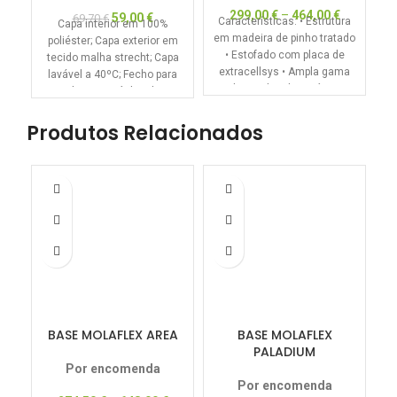
299,00
€
–
464,00
€
59,00
€
69,70
€
Características: • Estrutura
Capa interior em 100%
em madeira de pinho tratado
poliéster; Capa exterior em
M
• Estofado com placa de
tecido malha strecht; Capa
E
extracellsys • Ampla gama
lavável a 40ºC; Fecho para
d
de tecidos disponíveis
abertura; Núcleo de
Produtos Relacionados
-5
BASE MOLAFLEX AREA
BASE MOLAFLEX
B
PALADIUM
Por encomenda
Por encomenda