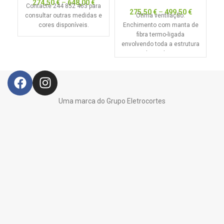
274,50
€
–
648,00
€
Contacte 244 852 463 para
275,50
€
–
499,50
€
consultar outras medidas e
Ótima ventilação.
cores disponíveis.
Enchimento com manta de
in
fibra termo-ligada
es
envolvendo toda a estrutura
da madeira.
Uma marca do Grupo Eletrocortes