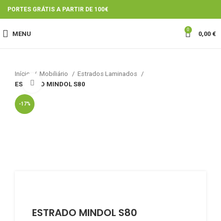
PORTES GRÁTIS A PARTIR DE 100€
0
MENU
0,00
€
Início
Mobiliário
Estrados Laminados
Click to enlarge
ESTRADO MINDOL S80
-17%
ESTRADO MINDOL S80