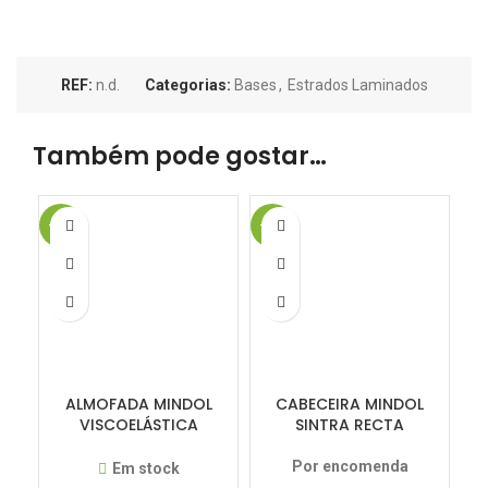
REF:
n.d.
Categorias:
Bases
,
Estrados Laminados
Também pode gostar…
-15%
-15%
-1
ALMOFADA MINDOL
CABECEIRA MINDOL
VISCOELÁSTICA
SINTRA RECTA
NORMAL
Por encomenda
Em stock