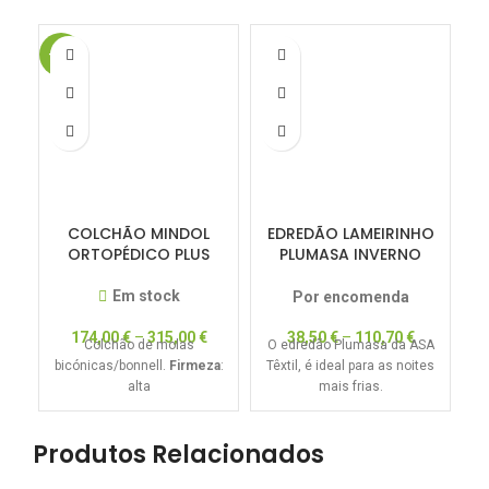
-15%
-1
COLCHÃO MINDOL
EDREDÃO LAMEIRINHO
E
ORTOPÉDICO PLUS
PLUMASA INVERNO
350GRS
Em stock
Por encomenda
174,00
€
–
315,00
€
38,50
€
–
110,70
€
e
Colchão de molas
O edredão Plumasa da ASA
bicónicas/bonnell.
Firmeza
:
Têxtil, é ideal para as noites
a
alta
mais frias.
Produtos Relacionados