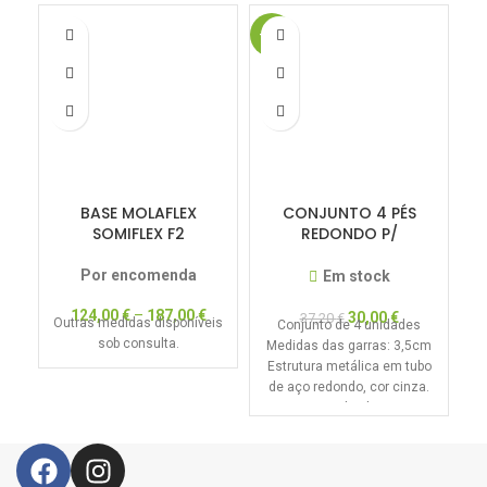
-19%
-1
BASE MOLAFLEX
CONJUNTO 4 PÉS
SOMIFLEX F2
REDONDO P/
ESTRADOS LAMIFLEX E
ANATÓMICOS
Por encomenda
Em stock
124,00
€
–
187,00
€
30,00
€
37,20
€
Outras medidas disponíveis
O
Conjunto de 4 unidades
sob consulta.
e
Medidas das garras: 3,5cm
Estrutura metálica em tubo
de aço redondo, cor cinza.
an
25cm de altura.