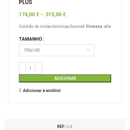
PLUS
174,00
€
–
315,00
€
Colchão de molas bicónicas/bonnell.
Firmeza
: alta
TAMANHO
ADICIONAR
Adicionar à wishlist
REF:
n.d.