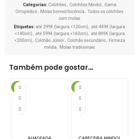
Categorias:
Colchões
,
Colchões Mindol
,
Gama
Ortopédico
,
Molas bonnel/bicónica
,
Todos os colchões
com molas
Etiquetas:
até 299€ (largura <120cm)
,
até 449€ (largura
<140cm)
,
até 599€ (largura <160cm)
,
até 899€ (largura
<200cm)
,
Colchão Júnior
,
Colchão secundário
,
Firmeza
média
,
Molas tradicionais
Também pode gostar…
-11%
-15%
-1
ALMOFADA
CABECEIRA MINDOL