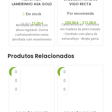
LAMEIRINHO ASA GOLD
VIGO RECTA
– Altura ajustável
Por encomenda
Em stock
209,00
€
–
311,00
€
21,00
€
23,50
€
Características: • Estrutura
O
Almofada em fibra com
em madeira de pinho tratado
altura regulável. Durma
• Estofado com placa de
confortavelmente nesta
extracellsys • Ampla gama
almofada com revestimento
de tecidos disponíveis
acolchoado para garantir o
seu conforto. O tecido
exterior em Percal de
Produtos Relacionados
Algodão com 200 fios, dá um
toque mais fresco à
almofada para o ajudar a
-20%
-20%
-2
descansar. A almofada tem
um enchimento de 900
gramas que lhe conferem
uma textura elevada e
confortável.