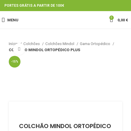
PORTES GRÁTIS A PARTIR DE 100€
0
MENU
0,00
€
Início
Colchões
Colchões Mindol
Gama Ortopédico
Click to enlarge
COLCHÃO MINDOL ORTOPÉDICO PLUS
-15%
COLCHÃO MINDOL ORTOPÉDICO