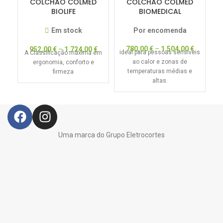
COLCHÃO COLMED
COLCHÃO COLMED
BIOLIFE
BIOMEDICAL
Em stock
Por encomenda
780,00
€
–
1.504,00
€
952,00
€
–
1.724,00
€
ideal para pessoas sensíveis
Co
A Classificação máxima em
ao calor e zonas de
um
ergonomia, conforto e
temperaturas médias e
p
firmeza
altas.
Uma marca do Grupo Eletrocortes