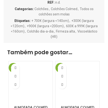
REF:
n.d.
Categorias:
Colchões
,
Colchões Colmed
,
Todos os
colchões sem molas
Etiquetas:
+ 700€ (largura <140cm)
,
+300€ (largura
<120cm)
,
+900€ (largura <200cm)
,
600€ a 999€ (largura
<160cm)
,
Colchão dia-a-dia
,
Firmeza alta
,
Viscoelástico
(HR)
Também pode gostar…
-22%
-18%
-2
ALMOFADA COLMED
ALMOFADA COLMED