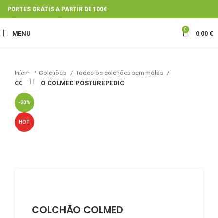
PORTES GRÁTIS A PARTIR DE 100€
0
MENU
0,00
€
Início
Colchões
Todos os colchões sem molas
Click to enlarge
COLCHÃO COLMED POSTUREPEDIC
-20%
HOT
COLCHÃO COLMED