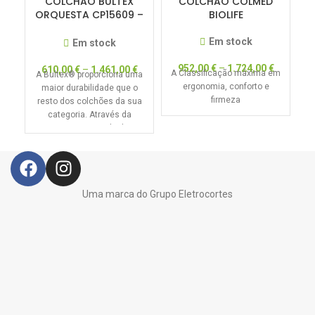
COLCHÃO BULTEX
COLCHÃO COLMED
ORQUESTA CP15609 –
BIOLIFE
DREAM COLLECTION –
50% DESCONTO
Em stock
Em stock
952,00
€
–
1.724,00
€
610,00
€
–
1.461,00
€
A Classificação máxima em
A Bultex® proporciona uma
ergonomia, conforto e
d
maior durabilidade que o
firmeza
resto dos colchões da sua
categoria. Através da
primeira Camada de
Progressão
Uma marca do Grupo Eletrocortes