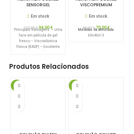
SENSORGEL
VISCOPREMIUM
Em stock
Em stock
A
94,00
€
70,00
€
120,00
€
85,00
€
Principais Vantagens: – Uma
Medidas da almofada:
face em película de gel
60x40x13
fresco – Viscoelástica
fresca (BASF) – Excelente
suporte anatómico –
redução
Produtos Relacionados
-50%
-20%
-1