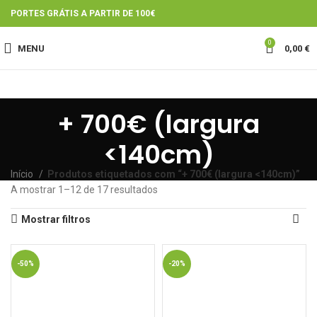
PORTES GRÁTIS A PARTIR DE 100€
0
MENU
0,00
€
+ 700€ (largura
<140cm)
Início
Produtos etiquetados com “+ 700€ (largura <140cm)”
A mostrar 1–12 de 17 resultados
Mostrar filtros
-50%
-20%