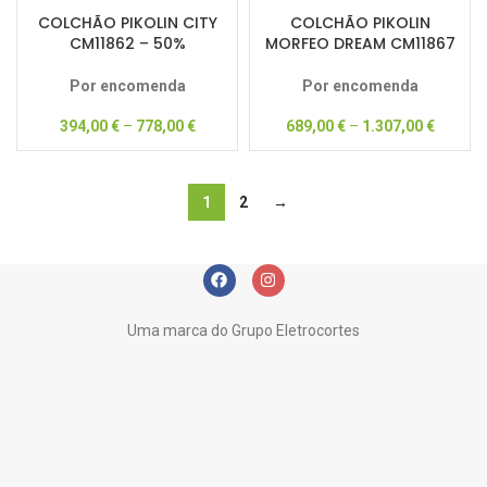
COLCHÃO PIKOLIN CITY
COLCHÃO PIKOLIN
CM11862 – 50%
MORFEO DREAM CM11867
DESCONTO
– 50% DESCONTO
Por encomenda
Por encomenda
394,00
€
–
778,00
€
689,00
€
–
1.307,00
€
1
2
→
Uma marca do Grupo Eletrocortes