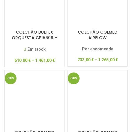
COLCHÃO BULTEX
COLCHÃO COLMED
ORQUESTA CP15609 –
AIRFLOW
DREAM COLLECTION –
50% DESCONTO
Por encomenda
Em stock
733,00
€
–
1.265,00
€
610,00
€
–
1.461,00
€
-20%
-20%