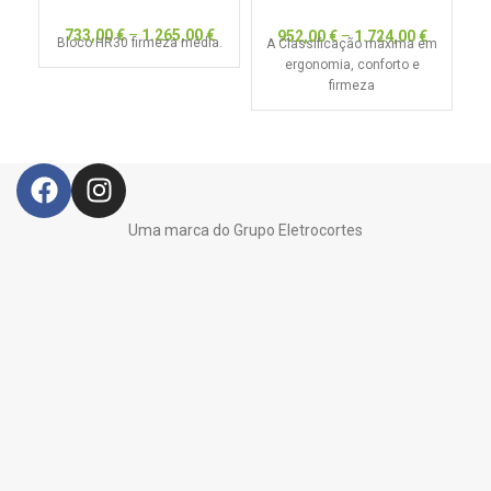
733,00
€
–
1.265,00
€
952,00
€
–
1.724,00
€
Bloco HR30 firmeza média.
A Classificação máxima em
ergonomia, conforto e
firmeza
Uma marca do Grupo Eletrocortes