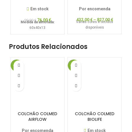
Em stock
Por encomenda
432,00
€
–
827,00
€
76,00
€
90,00
€
Várias cores e tecidos
Medida da almofada:
E
disponíveis
60x40x13
Produtos Relacionados
-20%
-20%
-1
COLCHÃO COLMED
COLCHÃO COLMED
AIRFLOW
BIOLIFE
Por encomenda
Em stock