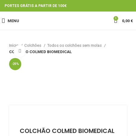
PORTES GRÁTIS A PARTIR DE 100€
0
MENU
0,00
€
Início
Colchões
Todos os colchões sem molas
Click to enlarge
COLCHÃO COLMED BIOMEDICAL
-20%
COLCHÃO COLMED BIOMEDICAL