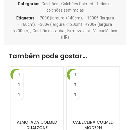
Categorias:
Colchões
,
Colchões Colmed
,
Todos os
colchões sem molas
Etiquetas:
+ 700€ (largura <140cm)
,
+1000€ (largura
<160cm)
,
+300€ (largura <120cm)
,
+900€ (largura
<200cm)
,
Colchão dia-a-dia
,
Firmeza alta
,
Viscoelástico
(HR)
Também pode gostar…
-16%
-20%
-2
ALMOFADA COLMED
CABECEIRA COLMED
DUALZONE
MODERN