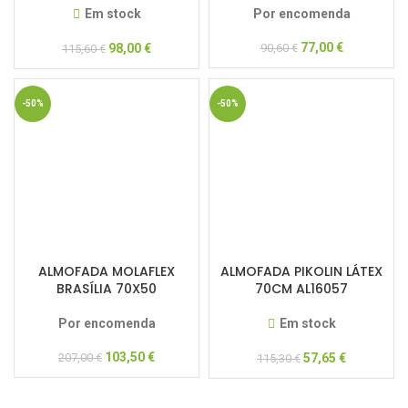
Em stock
Por encomenda
77,00
€
98,00
€
90,60
€
115,60
€
-50%
-50%
ALMOFADA MOLAFLEX
ALMOFADA PIKOLIN LÁTEX
BRASÍLIA 70X50
70CM AL16057
Por encomenda
Em stock
103,50
€
207,00
€
57,65
€
115,30
€