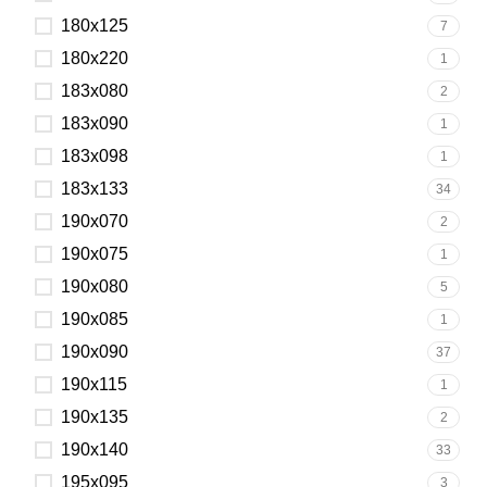
180x125
7
180x220
1
183x080
2
183x090
1
183x098
1
183x133
34
190x070
2
190x075
1
190x080
5
190x085
1
190x090
37
190x115
1
190x135
2
190x140
33
195x095
3