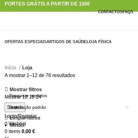
PORTES GRÁTIS A PARTIR DE 100€
CONTACTOS
FAQS
PORTES GRÁTIS A PARTIR DE 100€
Categorias
OFERTAS ESPECIAIS
ARTIGOS DE SAÚDE
LOJA FÍSICA
Loja
Início
Loja
A mostrar 1–12 de 76 resultados
Mostrar filtros
Mostrar
12
18
24
Search
Login/Registar
Limpar filtros
0
Wishlist
Mindol
0
items
0,00
€