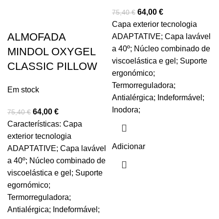
64,00
€
75,40
€
Capa exterior tecnologia
ALMOFADA
ADAPTATIVE; Capa lavável
a 40º; Núcleo combinado de
MINDOL OXYGEL
viscoelástica e gel; Suporte
CLASSIC PILLOW
ergonómico;
Termorreguladora;
Em stock
Antialérgica; Indeformável;
Inodora;
64,00
€
75,40
€
Características: Capa
exterior tecnologia
Adicionar
ADAPTATIVE; Capa lavável
a 40º; Núcleo combinado de
viscoelástica e gel; Suporte
egornómico;
Termorreguladora;
Antialérgica; Indeformável;