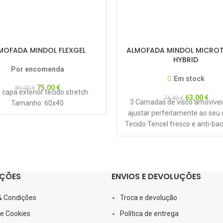
MOFADA MINDOL FLEXGEL
ALMOFADA MINDOL MICRO
HYBRID
Por encomenda
Em stock
75,00
€
89,00
€
capa exterior tecido stretch.
63,00
€
74,40
€
3 Camadas de visco amovívei
Tamanho: 60x40
ajustar perfeitamente ao seu
Tecido Tencel fresco e anti-bac
Capa exterior em Tence
ÇÕES
ENVIOS E DEVOLUÇÕES
& Condições
Troca e devolução
de Cookies
Política de entrega