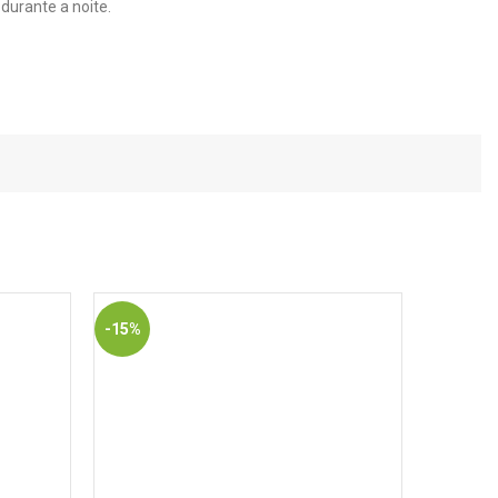
durante a noite.
-15%
-15%