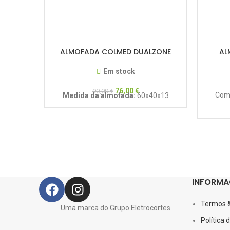
ALMOFADA COLMED DUALZONE
AL
Em stock
76,00
€
90,00
€
Com 
Medida da almofada:
60x40x13
INFORMA
Termos 
Uma marca do Grupo Eletrocortes
Política 