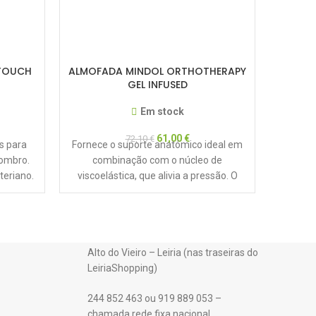
TOUCH
ALMOFADA MINDOL ORTHOTHERAPY
ALMOF
GEL INFUSED
Em stock
61,00
€
72,10
€
O tecido
s para
Fornece o suporte anatómico ideal em
que re
 ombro.
combinação com o núcleo de
mante
teriano.
viscoelástica, que alivia a pressão. O
l
núcleo de viscoelástica
Alto do Vieiro – Leiria (nas traseiras do
LeiriaShopping)
244 852 463 ou 919 889 053 –
chamada rede fixa nacional