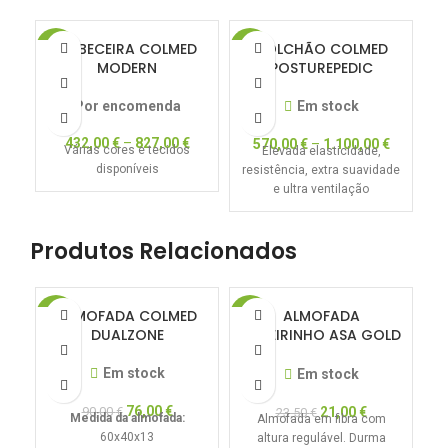
CABECEIRA COLMED
COLCHÃO COLMED
-20%
-20%
-2
MODERN
POSTUREPEDIC
HOT
Por encomenda
Em stock
432,00
€
–
827,00
€
570,00
€
–
1.100,00
€
Várias cores e tecidos
Elevada elasticidade,
E
disponíveis
resistência, extra suavidade
e ultra ventilação
Produtos Relacionados
ALMOFADA COLMED
ALMOFADA
-16%
-11%
-1
DUALZONE
LAMEIRINHO ASA GOLD
– Altura ajustável
Em stock
Em stock
76,00
€
90,00
€
21,00
€
23,50
€
Medida da almofada:
A
Almofada em fibra com
60x40x13
altura regulável. Durma