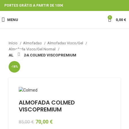
PORTES GRÁTIS A PARTIR DE 100€
0
MENU
0,00
€
Início
Almofadas
Almofadas Visco/Gel
Almofada Visco/Gel Normal
Click to enlarge
ALMOFADA COLMED VISCOPREMIUM
-18%
ALMOFADA COLMED
VISCOPREMIUM
70,00
€
85,00
€