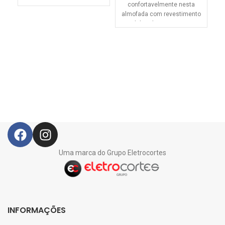
confortavelmente nesta
almofada com revestimento
acolchoado para garantir o
seu conforto. O tecido
exterior em Percal de
Algodão com 200 fios, dá um
toque mais fresco à
almofada para o ajudar a
descansar. A almofada tem
um enchimento de 900
gramas que lhe conferem
uma textura elevada e
confortável.
Uma marca do Grupo Eletrocortes
INFORMAÇÕES