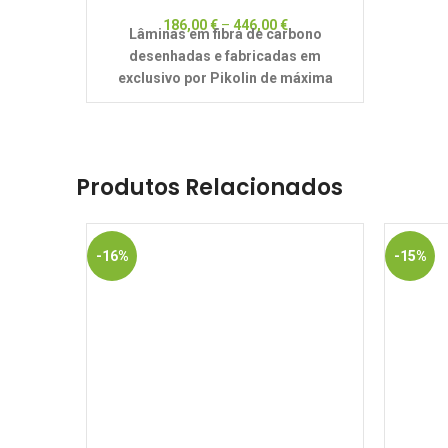
186,00
€
–
446,00
€
Lâminas em fibra de carbono
desenhadas e fabricadas em
exclusivo por Pikolin de máxima
resistência, adaptabilidade e firmeza.
Produtos Relacionados
-16%
-15%