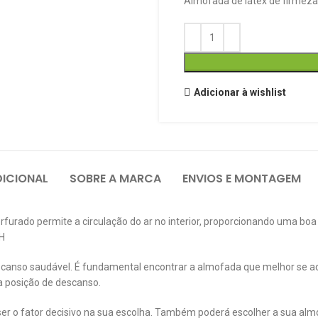
Almofada de látex de firmeza
Adicionar à wishlist
ICIONAL
SOBRE A MARCA
ENVIOS E MONTAGEM
furado permite a circulação do ar no interior, proporcionando uma boa
SH
canso saudável. É fundamental encontrar a almofada que melhor se ad
a posição de descanso.
r o fator decisivo na sua escolha. Também poderá escolher a sua alm