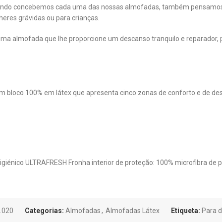
, quando concebemos cada uma das nossas almofadas, também pensamos n
eres grávidas ou para crianças.
a almofada que lhe proporcione um descanso tranquilo e reparador, p
m bloco 100% em látex que apresenta cinco zonas de conforto e de de
giénico ULTRAFRESH Fronha interior de proteção: 100% microfibra de po
.020
Categorias:
Almofadas
,
Almofadas Látex
Etiqueta:
Para d