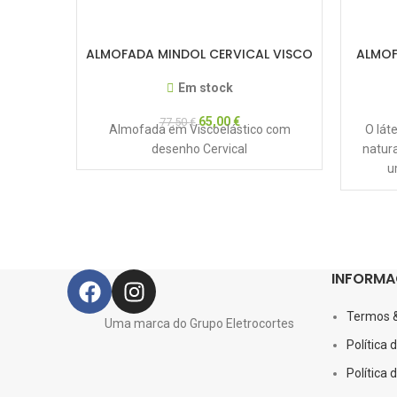
ALMOFADA MINDOL CERVICAL VISCO
ALMOF
Em stock
65,00
€
77,50
€
Almofada em Viscoelástico com
O lát
desenho Cervical
natura
u
recup
INFORMA
Termos 
Uma marca do Grupo Eletrocortes
Política 
Política 