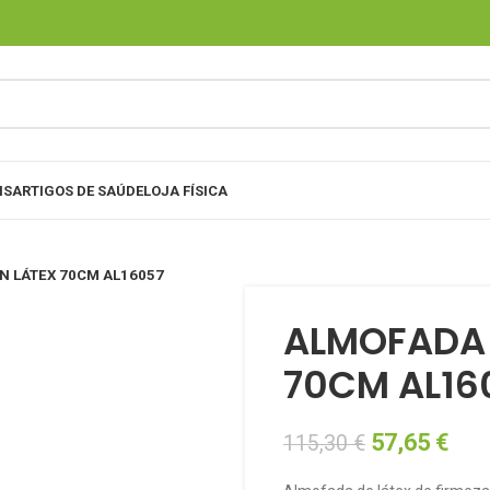
IS
ARTIGOS DE SAÚDE
LOJA FÍSICA
N LÁTEX 70CM AL16057
ALMOFADA 
70CM AL16
57,65
€
115,30
€