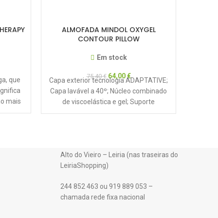
HERAPY
ALMOFADA MINDOL OXYGEL
ALMOFA
CONTOUR PILLOW
Em stock
64,00
€
75,40
€
ga, que
Capa exterior tecnologia ADAPTATIVE;
ignifica
Capa lavável a 40º; Núcleo combinado
ão mais
de viscoelástica e gel; Suporte
pia
ergonómico; Termorreguladora;
Antialérgica; Indeformável; Inodora;
Alto do Vieiro – Leiria (nas traseiras do
LeiriaShopping)
244 852 463 ou 919 889 053 –
chamada rede fixa nacional