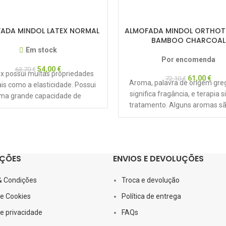
ADA MINDOL LATEX NORMAL
ALMOFADA MINDOL ORTHOT
BAMBOO CHARCOAL
Em stock
Por encomenda
54,00
€
63,70
€
ex possui muitas propriedades
61,00
€
72,10
€
Aroma, palavra de origem gre
is como a elasticidade. Possui
significa fragância, e terapia s
ma grande capacidade de
tratamento. Alguns aromas s
eração, independentemente da
relaxantes e a aromatera
pressão exercida, a
ÇÕES
ENVIOS E DEVOLUÇÕES
& Condições
Troca e devolução
de Cookies
Política de entrega
de privacidade
FAQs