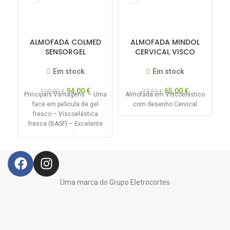
ALMOFADA COLMED
ALMOFADA MINDOL
SENSORGEL
CERVICAL VISCO
Em stock
Em stock
94,00
€
65,00
€
120,00
€
77,50
€
Principais Vantagens: – Uma
Almofada em Viscoelástico
ca
face em película de gel
com desenho Cervical
fresco – Viscoelástica
fresca (BASF) – Excelente
suporte anatómico –
redução
Uma marca do Grupo Eletrocortes