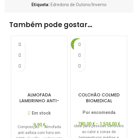
Etiqueta:
Edredons de Outono/Inverno
Também pode gostar…
-20%
ALMOFADA
COLCHÃO COLMED
LAMEIRINHO ANTI-
BIOMEDICAL
ASFIXIA 31X47
Por encomenda
Em stock
780,00
€
–
1.504,00
€
9,90
€
ideal para pessoas sensíveis
Composição: – Almofada
R
ao calor e zonas de
anti asfixia com forro em
temperaturas médias e