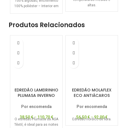
100% algodão, enchimento
c
altas.
100% poliéster – Interior em
esponja com estrutura
especial
Produtos Relacionados
EDREDÃO LAMEIRINHO
EDREDÃO MOLAFLEX
PLUMASA INVERNO
ECO ANTIÁCAROS
E
350GRS
100GRS
Por encomenda
Por encomenda
38,50
€
–
110,70
€
56,50
€
–
92,00
€
O edredão Plumasa da ASA
Edredão nórdico de fibra.
Têxtil, é ideal para as noites