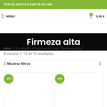
PORTES GRÁTIS A PARTIR DE 100€
0
MENU
0,00
€
Firmeza alta
Início
Produtos etiquetados com “Firmeza alta”
A mostrar 1–12 de 15 resultados
Mostrar filtros
-20%
-20%