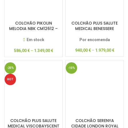
COLCHÃO PIKOLIN
COLCHÃO PLUS SALUTE
MELODIA NBK CM12612 –
MEDICAL BENESSERE
DREAM COLLECTION –
CACHEMIRA
50% DESCONTO
Em stock
Por encomenda
940,00
€
–
1.979,00
€
586,00
€
–
1.349,00
€
-20%
-10%
HOT
COLCHÃO PLUS SALUTE
COLCHÃO SERENYA
MEDICAL VISCOBAYSCENT
CIDADE LONDON ROYAL