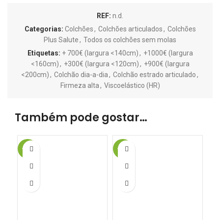
REF:
n.d.
Categorias:
Colchões
,
Colchões articulados
,
Colchões
Plus Salute
,
Todos os colchões sem molas
Etiquetas:
+ 700€ (largura <140cm)
,
+1000€ (largura
<160cm)
,
+300€ (largura <120cm)
,
+900€ (largura
<200cm)
,
Colchão dia-a-dia
,
Colchão estrado articulado
,
Firmeza alta
,
Viscoelástico (HR)
Também pode gostar…
-18%
-10%