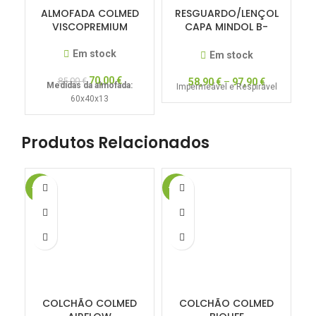
ALMOFADA COLMED
RESGUARDO/LENÇOL
VISCOPREMIUM
CAPA MINDOL B-
SENSIBLE COSMETIC
Em stock
Em stock
70,00
€
85,00
€
58,90
€
–
97,90
€
Medidas da almofada:
Impermeável e Respirável
60x40x13
Produtos Relacionados
-20%
-20%
-2
COLCHÃO COLMED
COLCHÃO COLMED