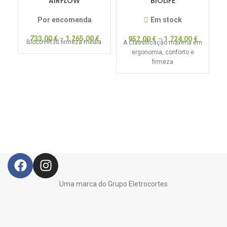
AIRFLOW
BIOLIFE
Por encomenda
Em stock
733,00
€
–
1.265,00
€
952,00
€
–
1.724,00
€
Bloco HR30 firmeza média.
A Classificação máxima em
ergonomia, conforto e
firmeza
Uma marca do Grupo Eletrocortes