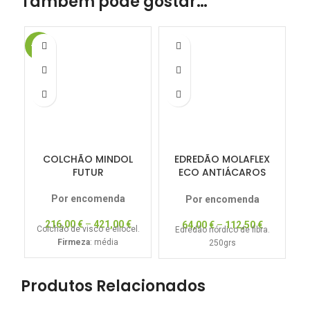
Também pode gostar…
-15%
-1
COLCHÃO MINDOL
EDREDÃO MOLAFLEX
FUTUR
ECO ANTIÁCAROS
250GRS
Por encomenda
Por encomenda
216,00
€
–
421,00
€
64,00
€
–
112,50
€
Colchão de visco e eliocel.
Edredão nórdico de fibra.
Firmeza
: média
250grs
Produtos Relacionados