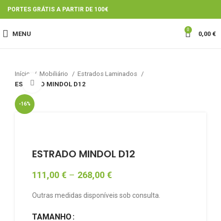
PORTES GRÁTIS A PARTIR DE 100€
0
MENU
0,00
€
Início
Mobiliário
Estrados Laminados
Click to enlarge
ESTRADO MINDOL D12
-16%
ESTRADO MINDOL D12
111,00
€
–
268,00
€
Outras medidas disponíveis sob consulta.
TAMANHO