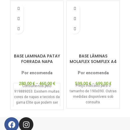
-1
BASE LAMINADA PATAY
BASE LÂMINAS
FORRADA NAPA
MOLAFLEX SOMIFLEX A4
PREMIUM
ARTICULADO
Por encomenda
Por encomenda
280,00
€
–
460,00
€
599,00
€
–
699,00
€
Preço indicado para o
Consulte-nos pelo
tamanho de 190x090. Outras
919889053. Existem muitas
medidas disponíveis sob
cores de napas e tecidos da
consulta.
gama Elite que podem ser
usadas sem agravamento
de preço.