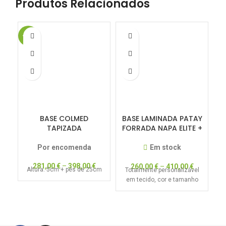
Produtos Relacionados
-20%
BASE COLMED
BASE LAMINADA PATAY
B
TAPIZADA
FORRADA NAPA ELITE +
Por encomenda
Em stock
C
281,00
€
–
398,00
€
260,00
€
–
410,00
€
Altura: 5cm + pés de 25cm
c
Totalmente personalizável
em tecido, cor e tamanho