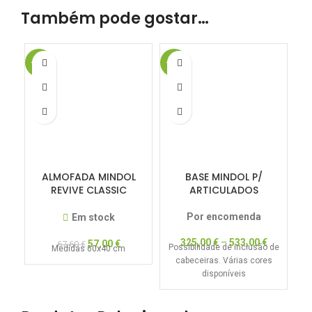
Também pode gostar…
-16%
-15%
-1
ALMOFADA MINDOL
BASE MINDOL P/
REVIVE CLASSIC
ARTICULADOS
PILLOW
Por encomenda
Em stock
325,00
€
–
533,00
€
57,00
€
67,60
€
Possibilidade de inclusão de
Medidas 60x40 cm
cabeceiras. Várias cores
t
disponíveis