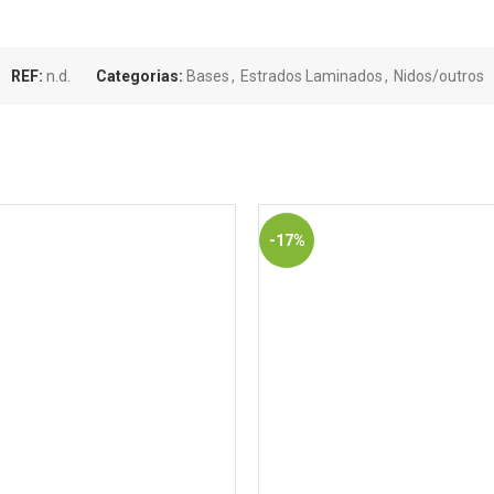
REF:
n.d.
Categorias:
Bases
,
Estrados Laminados
,
Nidos/outros
-17%