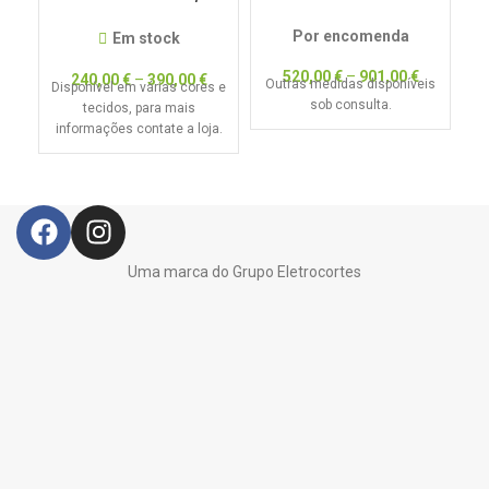
TECIDO ELITE
Por encomenda
Em stock
C
520,00
€
–
901,00
€
240,00
€
–
390,00
€
Outras medidas disponíveis
c
Disponível em várias cores e
sob consulta.
tecidos, para mais
informações contate a loja.
Uma marca do Grupo Eletrocortes