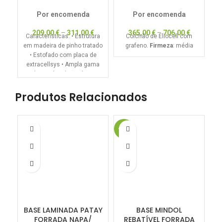
Por encomenda
Por encomenda
209,00
€
–
311,00
€
365,00
€
–
706,00
€
Características: • Estrutura
Colchão de Eliocell com
em madeira de pinho tratado
grafeno.
Firmeza
: média
• Estofado com placa de
extracellsys • Ampla gama
de tecidos disponíveis
Produtos Relacionados
-15%
BASE LAMINADA PATAY
BASE MINDOL
B
FORRADA NAPA/
REBATÍVEL FORRADA