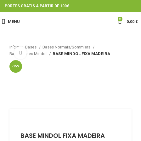
PORTES GRÁTIS A PARTIR DE 100€
0
MENU
0,00
€
Início
Bases
Bases Normais/Sommiers
Click to enlarge
Bases firmes Mindol
BASE MINDOL FIXA MADEIRA
-15%
BASE MINDOL FIXA MADEIRA