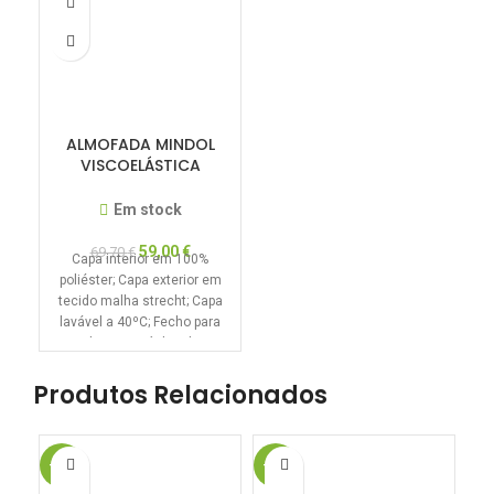
ALMOFADA MINDOL
VISCOELÁSTICA
NORMAL
Em stock
59,00
€
69,70
€
Capa interior em 100%
poliéster; Capa exterior em
tecido malha strecht; Capa
lavável a 40ºC; Fecho para
abertura; Núcleo de
Produtos Relacionados
-15%
-15%