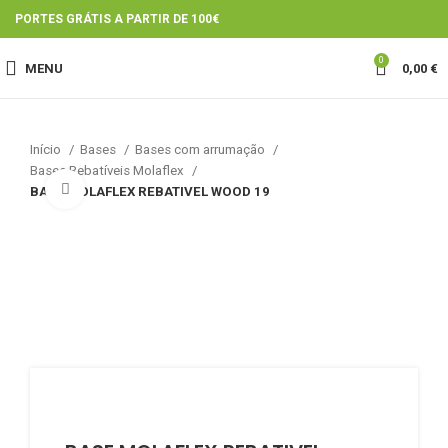
PORTES GRÁTIS A PARTIR DE 100€
0
MENU
0,00
€
Início
Bases
Bases com arrumação
Bases Rebatíveis Molaflex
Click to enlarge
BASE MOLAFLEX REBATIVEL WOOD 19