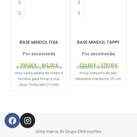
BASE MINDOL FIXA
BASE MINDOL TAPPY
Por encomenda
Por encomenda
300,00
€
–
462,00
€
226,00
€
–
378,00
€
À sua disposição encontra
Espessura da base 5cm.
uma vasta paleta de cores e
Incluí conjunto de pés
tecidos para forrar a sua
redondos metálicos 25 cm.
E
base. Inclui pés (11cm)
e
Uma marca do Grupo Eletrocortes