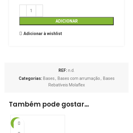
ADICIONAR
Adicionar à wishlist
REF:
n.d.
Categorias:
Bases
,
Bases com arrumação
,
Bases
Rebatíveis Molaflex
Também pode gostar…
-15%