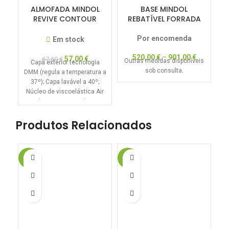
ALMOFADA MINDOL
BASE MINDOL
REVIVE CONTOUR
REBATÍVEL FORRADA
PILLOW
Por encomenda
Em stock
520,00
€
–
901,00
€
57,00
€
67,60
€
Outras medidas disponíveis
Capa exterior tecnologia
R
sob consulta.
DMM (regula a temperatura a
37º); Capa lavável a 40º;
c
Núcleo de viscoelástica Air
Feel; Suporte ergonómico;
Produtos Relacionados
-50%
-20%
-1