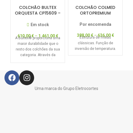
COLCHÃO BULTEX
COLCHÃO COLMED
C
ORQUESTA CP15609 –
ORTOPREMIUM
DREAM COLLECTION –
50% DESCONTO
Por encomenda
Em stock
388,00
€
–
636,00
€
610,00
€
–
1.461,00
€
Estrutura de molas
A Bultex® proporciona uma
clássicas. Função de
maior durabilidade que o
inversão de temperatura.
resto dos colchões da sua
categoria. Através da
primeira Camada de
Progressão
Uma marca do Grupo Eletrocortes