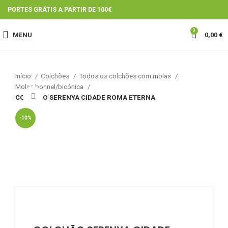
PORTES GRÁTIS A PARTIR DE 100€
0
MENU
0,00
€
Início
Colchões
Todos os colchões com molas
Molas bonnel/bicónica
Click to enlarge
COLCHÃO SERENYA CIDADE ROMA ETERNA
-10%