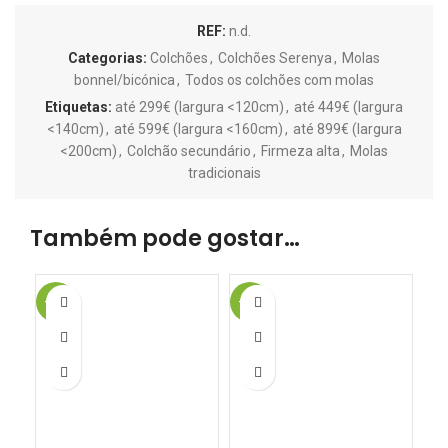
REF:
n.d.
Categorias:
Colchões
,
Colchões Serenya
,
Molas
bonnel/bicónica
,
Todos os colchões com molas
Etiquetas:
até 299€ (largura <120cm)
,
até 449€ (largura
<140cm)
,
até 599€ (largura <160cm)
,
até 899€ (largura
<200cm)
,
Colchão secundário
,
Firmeza alta
,
Molas
tradicionais
Também pode gostar…
-16%
-15%