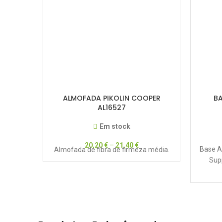
ALMOFADA PIKOLIN COOPER
BA
AL16527
Em stock
20,20
€
–
21,40
€
Base A
Almofada de fibra de firmeza média.
Sup