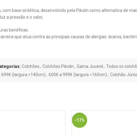
ia, com base sintética, desenvolvido pela Pikolin como alternativa de m
uz a pressão e o calor,
uras benéficas.
rreira que atua contra as principais causas de alergias: ácaros, bactéria
ategorias:
Colchões
,
Colchões Pikolin
,
Gama Juvenil
,
Todos os colch
 699€ (largura <140cm)
,
600€ a 999€ (largura <160cm)
,
Colchão Júnio
-17%