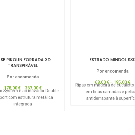
SE PIKOLIN FORRADA 3D
ESTRADO MINDOL S8
TRANSPIRÁVEL
Por encomenda
Por encomenda
68,00
€
–
195,00
€
Ripas em madeira de eucalipto
178,00
€
–
367,00
€
ir System e ao inovador Double
em finas camadas e pelíc
port com estrutura metálica
antiderrapante à superfíci
integrada