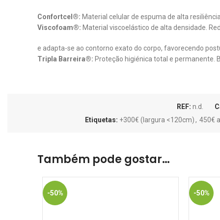
Confortcel®:
Material celular de espuma de alta resiliênc
Viscofoam®:
Material viscoelástico de alta densidade. Red
e adapta-se ao contorno exato do corpo, favorecendo post
Tripla Barreira®:
Proteção higiénica total e permanente. Ba
REF:
n.d.
C
Etiquetas:
+300€ (largura <120cm)
,
450€ a
Também pode gostar…
-50%
-50%