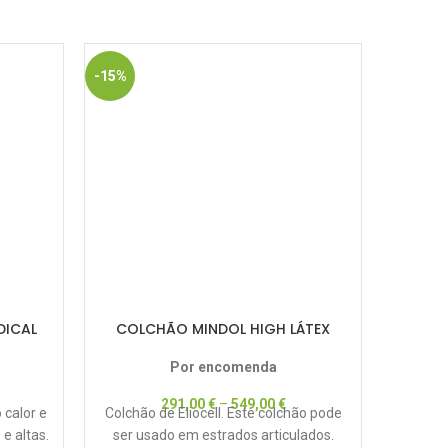
-15%
-60%
HOT
DICAL
COLCHÃO MINDOL HIGH LÁTEX
COLCHÃ
Por encomenda
291,00
€
–
549,00
€
 calor e
Colchão de Eliocell. Este colchão pode
Melh
e altas.
ser usado em estrados articulados.