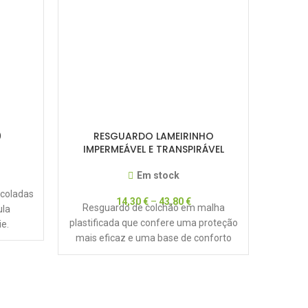
0
RESGUARDO LAMEIRINHO
IMPERMEÁVEL E TRANSPIRÁVEL
Em stock
 coladas
14,30
€
–
43,80
€
Resguardo de colchão em malha
ula
plastificada que confere uma proteção
e.
mais eficaz e uma base de conforto
inigualável.