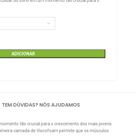
 cuidar do sono em um momento tão crucial para o
ADICIONAR
TEM DÚVIDAS? NÓS AJUDAMOS
 momento tão crucial para o crescimento dos mais jovens.
primeira camada de Viscofoam permite que os músculos