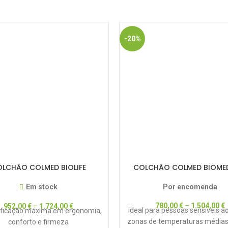
-20%
LCHÃO COLMED BIOLIFE
COLCHÃO COLMED BIOME
Em stock
Por encomenda
780,00
€
–
1.504,00
€
952,00
€
–
1.724,00
€
ideal para pessoas sensíveis ao
ificação máxima em ergonomia,
zonas de temperaturas médias 
conforto e firmeza