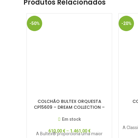
Produtos Relacionados
-50%
-20%
COLCHÃO BULTEX ORQUESTA
CO
CP15609 – DREAM COLLECTION –
50% DESCONTO
Em stock
A Class
610,00
€
–
1.461,00
€
A Bultex® proporciona uma maior