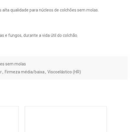
ais alta qualidade para núcleos de colchões sem molas.
s e fungos, durante a vida útil do colchão.
ões sem molas
r
,
Firmeza média/baixa
,
Viscoelástico (HR)