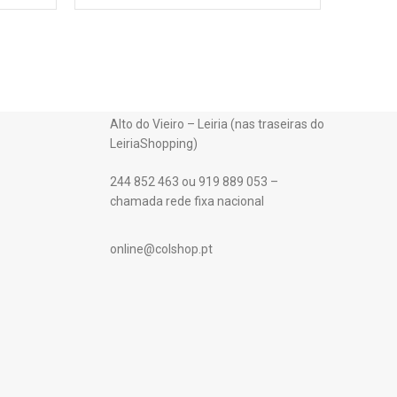
Alto do Vieiro – Leiria (nas traseiras do
LeiriaShopping)
244 852 463 ou 919 889 053 –
chamada rede fixa nacional
online@colshop.pt