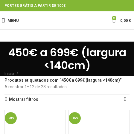
PORTES GRÁTIS A PARTIR DE 100€
0
MENU
0,00
€
450€ a 699€ (largura
<140cm)
Início
Produtos etiquetados com “450€ a 699€ (largura <140cm)”
A mostrar 1–12 de 23 resultados
Mostrar filtros
-20%
-15%