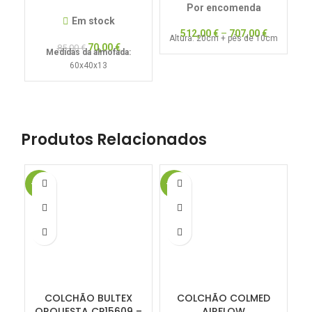
Por encomenda
Em stock
512,00
€
–
707,00
€
Altura: 20cm + pés de 10cm
70,00
€
85,00
€
Medidas da almofada:
60x40x13
Produtos Relacionados
-50%
-20%
-1
COLCHÃO BULTEX
COLCHÃO COLMED
C
ORQUESTA CP15609 –
AIRFLOW