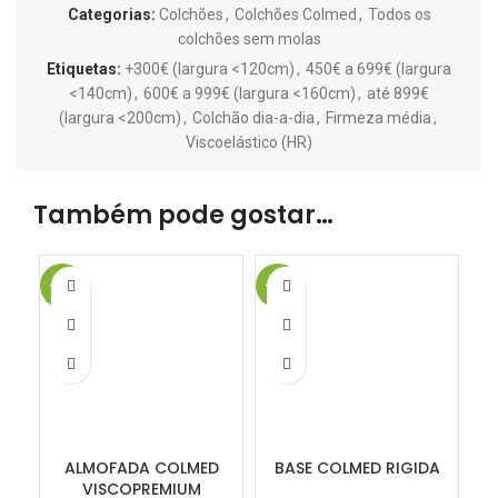
Categorias:
Colchões
,
Colchões Colmed
,
Todos os
colchões sem molas
Etiquetas:
+300€ (largura <120cm)
,
450€ a 699€ (largura
<140cm)
,
600€ a 999€ (largura <160cm)
,
até 899€
(largura <200cm)
,
Colchão dia-a-dia
,
Firmeza média
,
Viscoelástico (HR)
Também pode gostar…
-18%
-20%
-2
ALMOFADA COLMED
BASE COLMED RIGIDA
VISCOPREMIUM