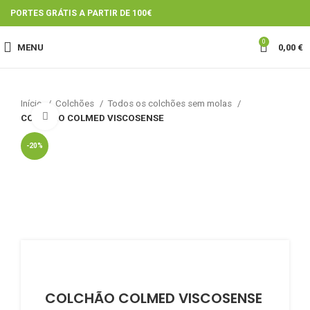
PORTES GRÁTIS A PARTIR DE 100€
0
MENU
0,00
€
Início
Colchões
Todos os colchões sem molas
Click to enlarge
COLCHÃO COLMED VISCOSENSE
-20%
COLCHÃO COLMED VISCOSENSE