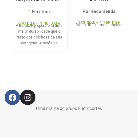
DREAM COLLECTION –
50% DESCONTO
Por encomenda
Em stock
733,00
€
–
1.265,00
€
610,00
€
–
1.461,00
€
Bloco HR30 firmeza média.
A Bultex® proporciona uma
maior durabilidade que o
resto dos colchões da sua
categoria. Através da
primeira Camada de
Progressão
Uma marca do Grupo Eletrocortes