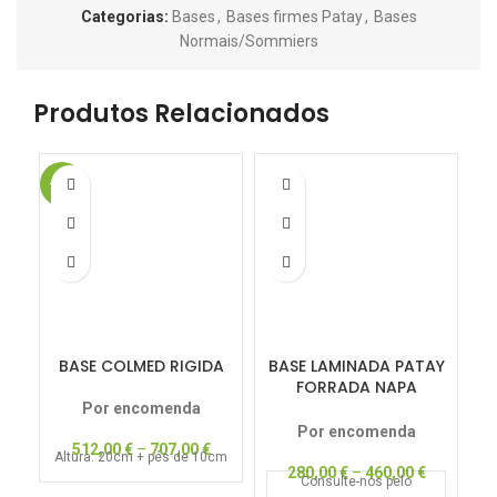
Categorias:
Bases
,
Bases firmes Patay
,
Bases
Normais/Sommiers
Produtos Relacionados
-20%
-1
BASE COLMED RIGIDA
BASE LAMINADA PATAY
FORRADA NAPA
PREMIUM
Por encomenda
Por encomenda
512,00
€
–
707,00
€
Altura: 20cm + pés de 10cm
280,00
€
–
460,00
€
Consulte-nos pelo