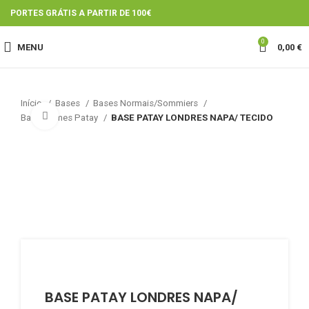
PORTES GRÁTIS A PARTIR DE 100€
0
MENU
0,00
€
Início
Bases
Bases Normais/Sommiers
Click to enlarge
Bases firmes Patay
BASE PATAY LONDRES NAPA/ TECIDO
BASE PATAY LONDRES NAPA/