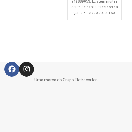
r
919889053. Existem muitas
cores de napas e tecidos da
gama Elite que podem ser
usadas sem agravamento
de preço.
Uma marca do Grupo Eletrocortes