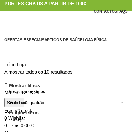
PORTES GRÁTIS A PARTIR DE 100€
CONTACTOS
FAQS
PORTES GRÁTIS A PARTIR DE 100€
Categorias
OFERTAS ESPECIAIS
ARTIGOS DE SAÚDE
LOJA FÍSICA
Loja
Início
Loja
A mostrar todos os 10 resultados
Mostrar filtros
Mostrar
12
18
24
Search
Login/Registar
Limpar filtros
0
Wishlist
Patay
0
items
0,00
€