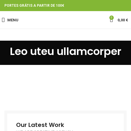
PORTES GRÁTIS A PARTIR DE 100€
0
MENU
0,00
€
Leo uteu ullamcorper
Our Latest Work