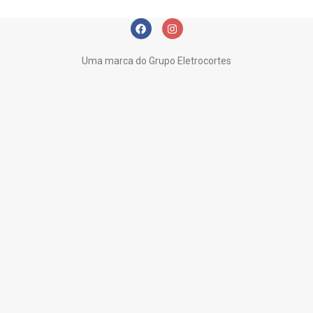
Suspendisse quam at vestibulum
Kitchen
Uma marca do Grupo Eletrocortes