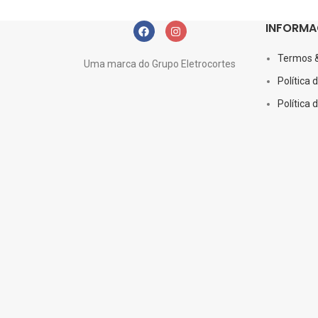
INFORMA
Netus eu mollis hac dignis
Furniture
Termos 
Uma marca do Grupo Eletrocortes
Política 
Política 