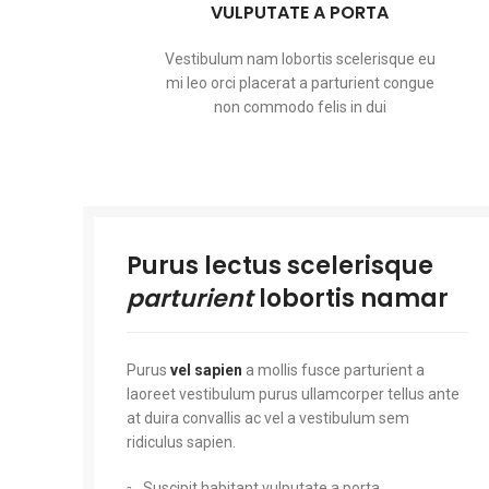
VULPUTATE A PORTA
Vestibulum nam lobortis scelerisque eu
mi leo orci placerat a parturient congue
non commodo felis in dui
Purus lectus scelerisque
parturient
lobortis namar
Purus
vel sapien
a mollis fusce parturient a
laoreet vestibulum purus ullamcorper tellus ante
at duira convallis ac vel a vestibulum sem
ridiculus sapien.
Suscipit habitant vulputate a porta.