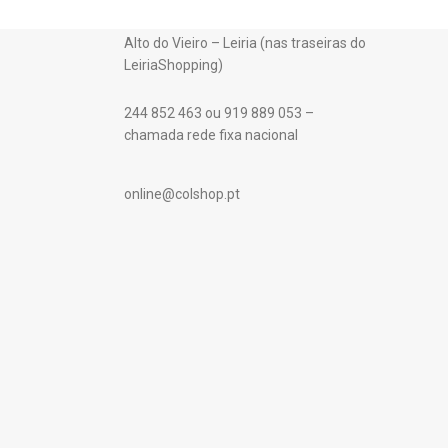
Alto do Vieiro – Leiria (nas traseiras do
LeiriaShopping)
244 852 463 ou 919 889 053 –
chamada rede fixa nacional
online@colshop.pt