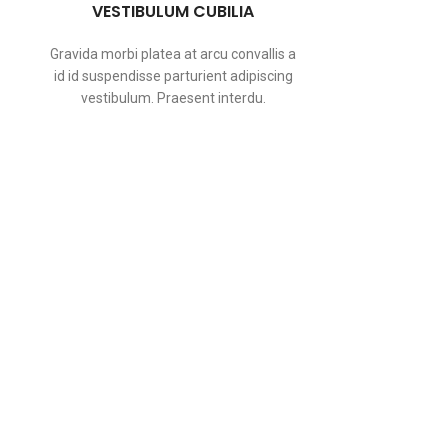
VESTIBULUM CUBILIA
Gravida morbi platea at arcu convallis a
id id suspendisse parturient adipiscing
vestibulum. Praesent interdu.