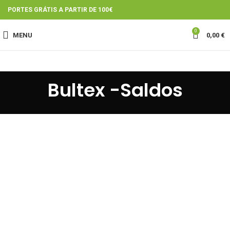
PORTES GRÁTIS A PARTIR DE 100€
0
MENU
0,00
€
Bultex -Saldos