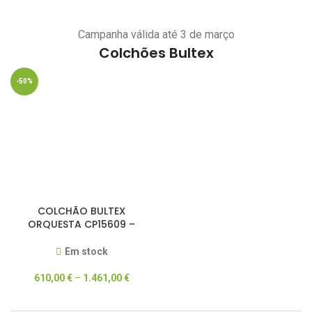
Campanha válida até 3 de março
Colchões Bultex
-50%
COLCHÃO BULTEX
ORQUESTA CP15609 –
DREAM COLLECTION –
50% DESCONTO
Em stock
610,00
€
–
1.461,00
€