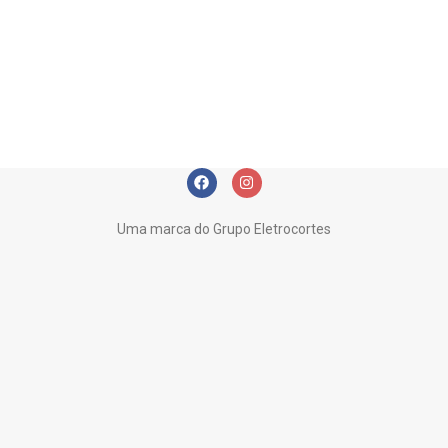
Leo uteu ullamcorper
Kitchen
Uma marca do Grupo Eletrocortes