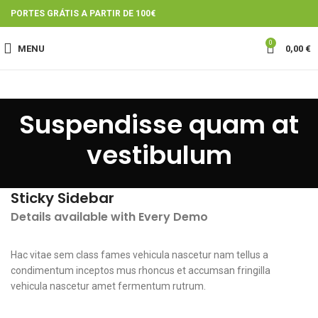
PORTES GRÁTIS A PARTIR DE 100€
0
MENU
0,00
€
Suspendisse quam at
vestibulum
Sticky Sidebar
Details available with Every Demo
Hac vitae sem class fames vehicula nascetur nam tellus a
condimentum inceptos mus rhoncus et accumsan fringilla
vehicula nascetur amet fermentum rutrum.