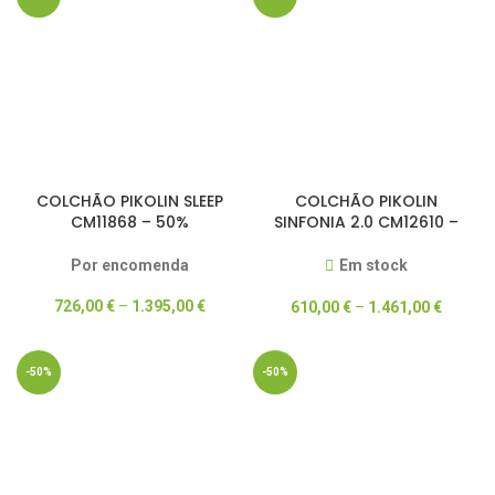
COLCHÃO PIKOLIN SLEEP
COLCHÃO PIKOLIN
CM11868 – 50%
SINFONIA 2.0 CM12610 –
DESCONTO
DREAM COLLECTION –
50% DESCONTO
Por encomenda
Em stock
726,00
€
–
1.395,00
€
610,00
€
–
1.461,00
€
-50%
-50%