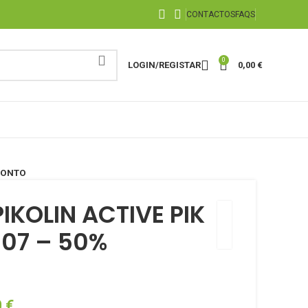
CONTACTOS
FAQS
0
LOGIN/REGISTAR
0,00
€
CONTO
KOLIN ACTIVE PIK
607 – 50%
0
€