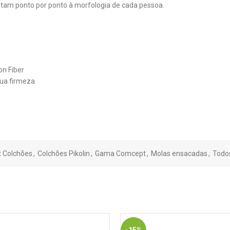
ptam ponto por ponto à morfologia de cada pessoa.
n Fiber
sua firmeza
:
Colchões
,
Colchões Pikolin
,
Gama Comcept
,
Molas ensacadas
,
Todo