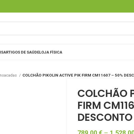
IS
ARTIGOS DE SAÚDE
LOJA FÍSICA
ensacadas
COLCHÃO PIKOLIN ACTIVE PIK FIRM CM11607 – 50% DES
COLCHÃO PI
FIRM CM11
DESCONTO
789,00
€
–
1.528,0