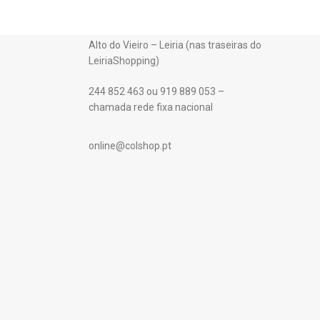
Alto do Vieiro – Leiria (nas traseiras do
LeiriaShopping)
244 852 463 ou 919 889 053 –
chamada rede fixa nacional
online@colshop.pt