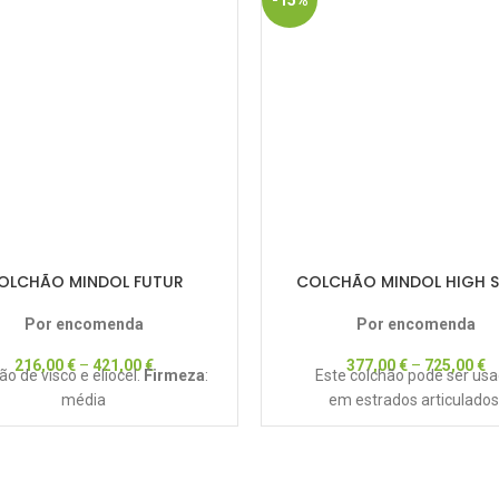
-15%
OLCHÃO MINDOL FUTUR
COLCHÃO MINDOL HIGH S
Por encomenda
Por encomenda
216,00
€
–
421,00
€
377,00
€
–
725,00
€
ão de visco e eliocel.
Firmeza
:
Este colchão pode ser us
média
em estrados articulados