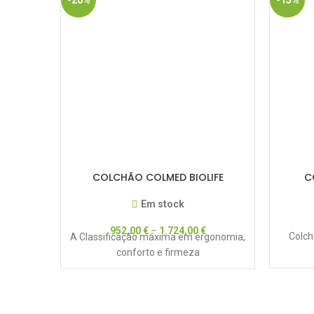
-20%
-15%
COLCHÃO COLMED BIOLIFE
C
Em stock
952,00
€
–
1.724,00
€
Colch
A Classificação máxima em ergonomia,
conforto e firmeza