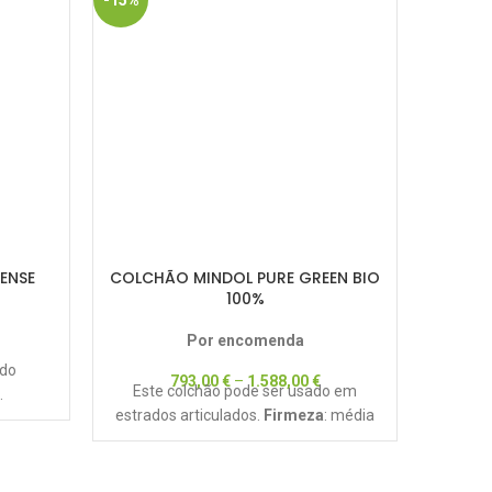
-15%
-60%
ENSE
COLCHÃO MINDOL PURE GREEN BIO
COLC
100%
Por encomenda
ado
793,00
€
–
1.588,00
€
Este colchão pode ser usado em
Uma via
.
estrados articulados.
Firmeza
: média
e 