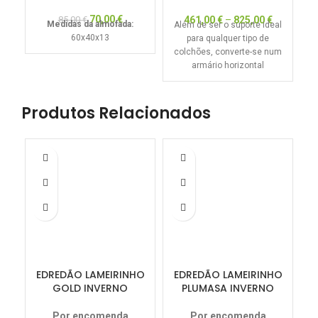
70,00
€
461,00
€
–
825,00
€
85,00
€
Medidas da almofada:
Além de ser o suporte ideal
I
60x40x13
para qualquer tipo de
colchões, converte-se num
armário horizontal
m
Produtos Relacionados
EDREDÃO LAMEIRINHO
EDREDÃO LAMEIRINHO
GOLD INVERNO
PLUMASA INVERNO
400GRS
350GRS
Por encomenda
Por encomenda