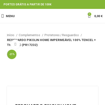
PORTES GRÁTIS A PARTIR DE 100€
0
MENU
0,00
€
Início
Complementos
Protetores / Resguardos
RESGUARDO PIKOLIN HOME IMPERMEÁVEL 100% TENCEL +
Click to enlarge
THERMIC (PR17232)
-21%