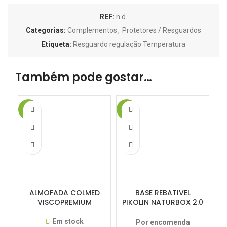
REF:
n.d.
Categorias:
Complementos
,
Protetores / Resguardos
Etiqueta:
Resguardo regulação Temperatura
Também pode gostar…
-18%
-50%
-2
ALMOFADA COLMED
BASE REBATIVEL
VISCOPREMIUM
PIKOLIN NATURBOX 2.0
– 50% DESCONTO
Em stock
Por encomenda