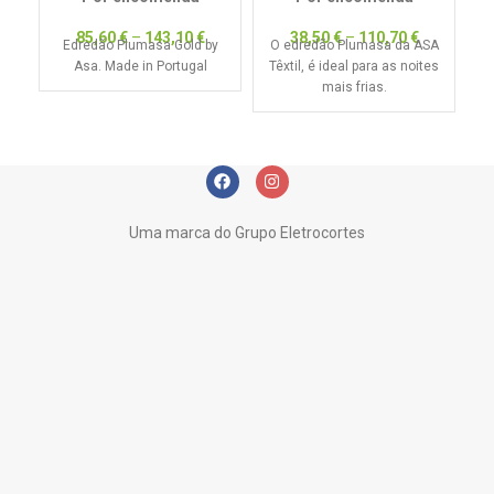
85,60
€
–
143,10
€
38,50
€
–
110,70
€
Edredão Plumasa Gold by
O edredão Plumasa da ASA
Asa. Made in Portugal
Têxtil, é ideal para as noites
mais frias.
Uma marca do Grupo Eletrocortes