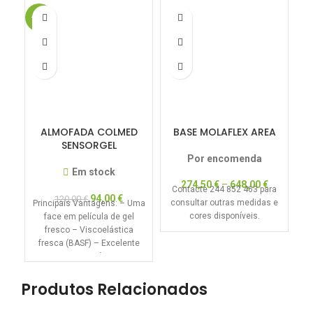
-22%
-5
ALMOFADA COLMED
BASE MOLAFLEX AREA
SENSORGEL
Por encomenda
Em stock
274,50
€
–
648,00
€
Contacte 244 852 463 para
94,00
€
120,00
€
consultar outras medidas e
Principais Vantagens: – Uma
Me
cores disponíveis.
face em película de gel
fresco – Viscoelástica
fresca (BASF) – Excelente
suporte anatómico –
redução
Produtos Relacionados