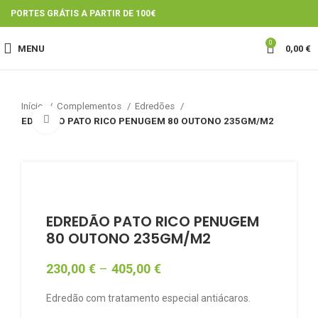
PORTES GRÁTIS A PARTIR DE 100€
0
MENU
0,00
€
Início
Complementos
Edredões
Click to enlarge
EDREDÃO PATO RICO PENUGEM 80 OUTONO 235GM/M2
EDREDÃO PATO RICO PENUGEM
80 OUTONO 235GM/M2
230,00
€
–
405,00
€
Edredão com tratamento especial antiácaros.