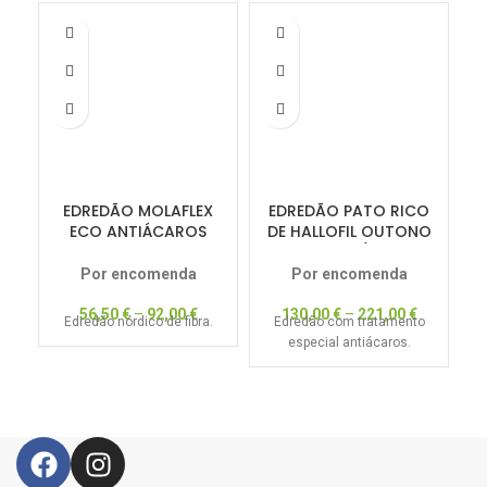
-1
EDREDÃO MOLAFLEX
EDREDÃO PATO RICO
ECO ANTIÁCAROS
DE HALLOFIL OUTONO
100GRS
300GR/M2
R
Por encomenda
Por encomenda
56,50
€
–
92,00
€
130,00
€
–
221,00
€
Edredão nórdico de fibra.
Edredão com tratamento
especial antiácaros.
re