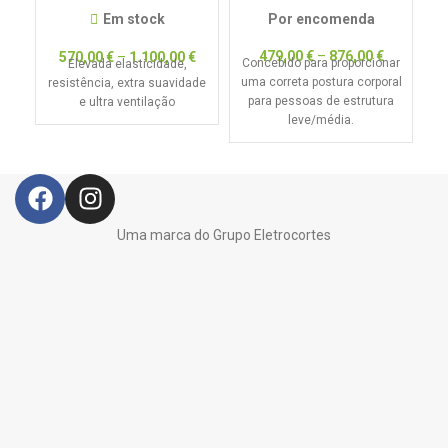
Em stock
Por encomenda
479,00
€
–
876,00
€
570,00
€
–
1.100,00
€
Concebido para proporcionar
C
Elevada elasticidade,
uma correta postura corporal
resistência, extra suavidade
para pessoas de estrutura
e ultra ventilação
leve/média.
Uma marca do Grupo Eletrocortes