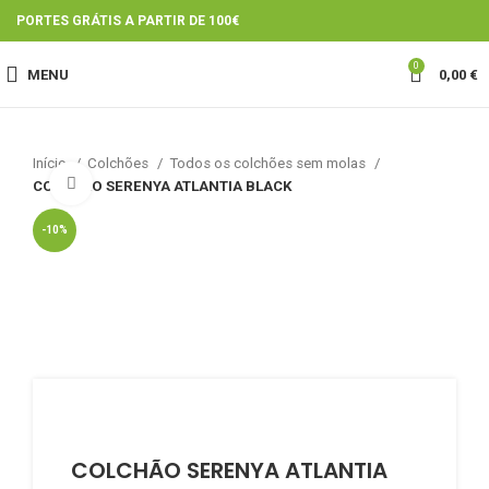
PORTES GRÁTIS A PARTIR DE 100€
0
MENU
0,00
€
Início
Colchões
Todos os colchões sem molas
Click to enlarge
COLCHÃO SERENYA ATLANTIA BLACK
-10%
COLCHÃO SERENYA ATLANTIA