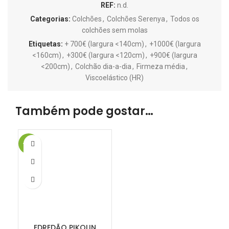
REF:
n.d.
Categorias:
Colchões
,
Colchões Serenya
,
Todos os
colchões sem molas
Etiquetas:
+ 700€ (largura <140cm)
,
+1000€ (largura
<160cm)
,
+300€ (largura <120cm)
,
+900€ (largura
<200cm)
,
Colchão dia-a-dia
,
Firmeza média
,
Viscoelástico (HR)
Também pode gostar…
-21%
EDREDÃO PIKOLIN