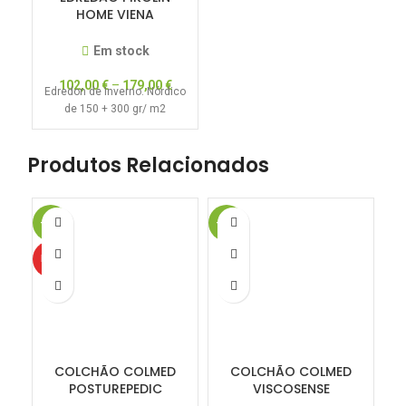
HOME VIENA
MICROFIBRA DUO
300GRS+150GRS
Em stock
(N017244)
102,00
€
–
179,00
€
Edredon de Inverno. Nórdico
de 150 + 300 gr/ m2
Produtos Relacionados
-20%
-20%
-1
HOT
COLCHÃO COLMED
COLCHÃO COLMED
POSTUREPEDIC
VISCOSENSE