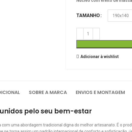
Núcleo com efeito de massa
TAMANHO
Adicionar à wishlist
ICIONAL
SOBRE A MARCA
ENVIOS E MONTAGEM
 unidos pelo seu bem-estar
 com uma abordagem tradicional digna do melhor artesanato. É o pro
que se torna assim um padrão internacional de conforto e sofisticação,