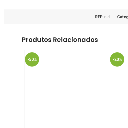
REF:
n.d.
Categ
Produtos Relacionados
-50%
-20%