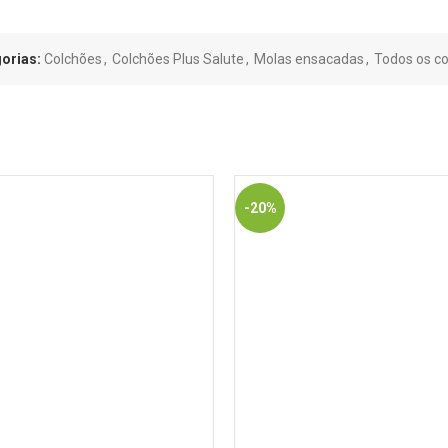
orias:
Colchões
,
Colchões Plus Salute
,
Molas ensacadas
,
Todos os c
-20%