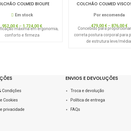
LCHÃO COLMED BIOLIFE
COLCHÃO COLMED VISCO
Em stock
Por encomenda
479,00
€
–
876,00
€
952,00
€
–
1.724,00
€
Concebido para proporciona
ificação máxima em ergonomia,
correta postura corporal para 
conforto e firmeza
de estrutura leve/média
ÇÕES
ENVIOS E DEVOLUÇÕES
& Condições
Troca e devolução
de Cookies
Política de entrega
de privacidade
FAQs