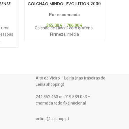
SENSE
COLCHÃO MINDOL EVOLUTION 2000
COLCHÃ
Por encomenda
365,00
€
–
706,00
€
r uma
Colchão de Eliocell com grafeno.
Especif
pessoas
Firmeza
: média
sono em
.
cre
Alto do Vieiro – Leiria (nas traseiras do
LeiriaShopping)
244 852 463 ou 919 889 053 –
chamada rede fixa nacional
online@colshop.pt