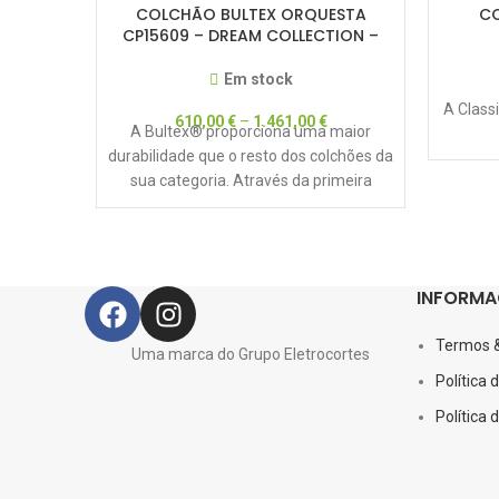
COLCHÃO BULTEX ORQUESTA
CO
CP15609 – DREAM COLLECTION –
50% DESCONTO
Em stock
A Class
610,00
€
–
1.461,00
€
A Bultex® proporciona uma maior
durabilidade que o resto dos colchões da
sua categoria. Através da primeira
Camada de Progressão
INFORMA
Termos 
Uma marca do Grupo Eletrocortes
Política 
Política 