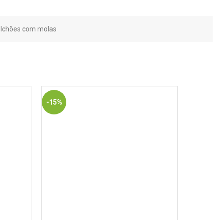
olchões com molas
-15%
-50%