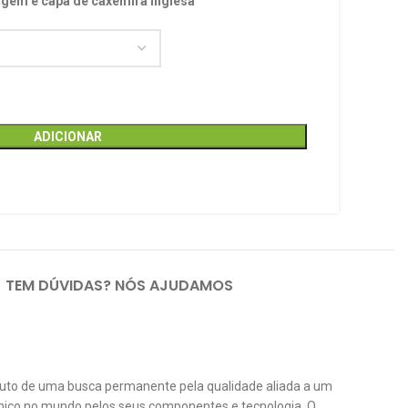
gem e capa de caxemira inglesa
ADICIONAR
TEM DÚVIDAS? NÓS AJUDAMOS
duto de uma busca permanente pela qualidade aliada a um
 único no mundo pelos seus componentes e tecnologia. O