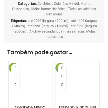
Categorias:
Colchões
,
Colchões Mindol
,
Gama
Ortopédico
,
Molas bonnel/bicónica
,
Todos os colchões
com molas
Etiquetas:
até 299€ (largura <120cm)
,
até 449€ (largura
<140cm)
,
até 599€ (largura <160cm)
,
até 899€ (largura
<200cm)
,
Colchão secundário
,
Firmeza média
,
Molas
tradicionais
Também pode gostar…
-15%
-17%
-1
ALMOFADA MINDOL
ESTRADO MINDOL S80