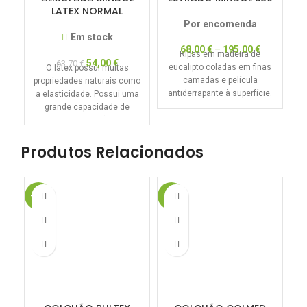
LATEX NORMAL
Por encomenda
Em stock
68,00
€
–
195,00
€
Ripas em madeira de
54,00
€
63,70
€
eucalipto coladas em finas
O látex possui muitas
I
camadas e película
propriedades naturais como
antiderrapante à superfície.
a elasticidade. Possui uma
grande capacidade de
recuperação,
independentemente da
pressão exercida, a
Produtos Relacionados
-50%
-20%
-2