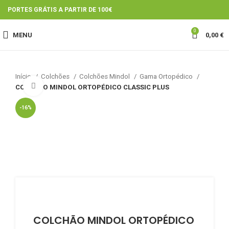
PORTES GRÁTIS A PARTIR DE 100€
0
MENU
0,00
€
Início
Colchões
Colchões Mindol
Gama Ortopédico
Click to enlarge
COLCHÃO MINDOL ORTOPÉDICO CLASSIC PLUS
-16%
COLCHÃO MINDOL ORTOPÉDICO