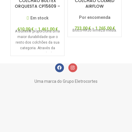
COLCHÃO BULTEX
COLCHÃO COLMED
ORQUESTA CP15609 –
AIRFLOW
DREAM COLLECTION –
50% DESCONTO
Por encomenda
Em stock
733,00
€
–
1.265,00
€
610,00
€
–
1.461,00
€
Bloco HR30 firmeza média.
id
A Bultex® proporciona uma
maior durabilidade que o
resto dos colchões da sua
categoria. Através da
primeira Camada de
Progressão
Uma marca do Grupo Eletrocortes