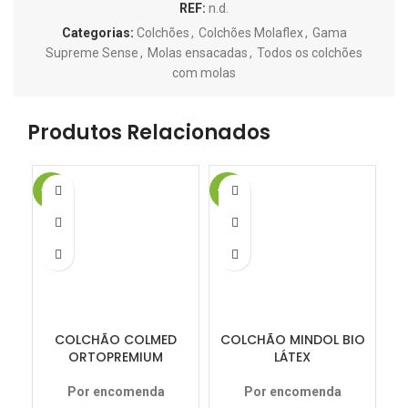
REF:
n.d.
Categorias:
Colchões
,
Colchões Molaflex
,
Gama
Supreme Sense
,
Molas ensacadas
,
Todos os colchões
com molas
Produtos Relacionados
-20%
-15%
-1
COLCHÃO COLMED
COLCHÃO MINDOL BIO
ORTOPREMIUM
LÁTEX
Por encomenda
Por encomenda