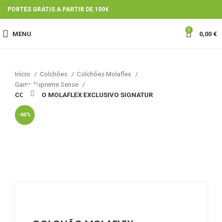
PORTES GRÁTIS A PARTIR DE 100€
0
MENU
0,00
€
Início
Colchões
Colchões Molaflex
Gama Supreme Sense
Click to enlarge
COLCHÃO MOLAFLEX EXCLUSIVO SIGNATUR
-60%