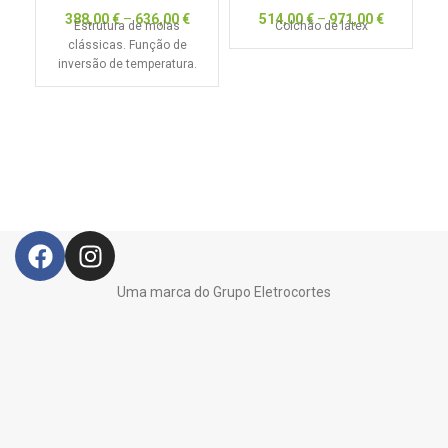
388,00
€
–
636,00
€
514,00
€
–
971,00
€
Estrutura de molas
Colchão de látex
Es
clássicas. Função de
inversão de temperatura.
Uma marca do Grupo Eletrocortes