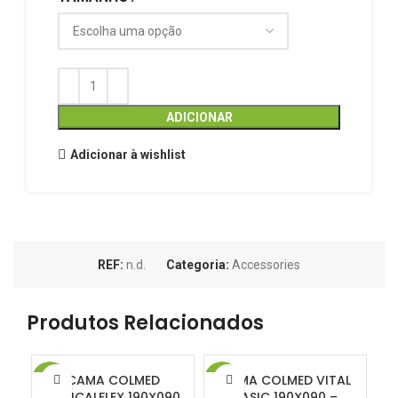
ADICIONAR
Adicionar à wishlist
REF:
n.d.
Categoria:
Accessories
Produtos Relacionados
CAMA COLMED
CAMA COLMED VITAL
-20%
-20%
-2
MEDICALFLEX 190X090
BASIC 190X090 –