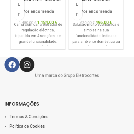
– GAMA HOSPITALAR
GAMA HOSPITALAR
Por encomenda
Por encomenda
1.184,00
€
496,00
€
1.480,00
€
620,00
€
Cama com carro elevador de
Solução muito económica e
Of
regulação eléctrica,
simples na sua
q
tripartida em 4 secções, de
funcionalidade. Indicada
mu
grande funcionalidade.
para ambiente doméstico ou
a
Permite através da sua
instituição. Leve, robusta e
di
elevação comandada
de grande fiabilidade.
Uma marca do Grupo Eletrocortes
INFORMAÇÕES
Termos & Condições
Política de Cookies