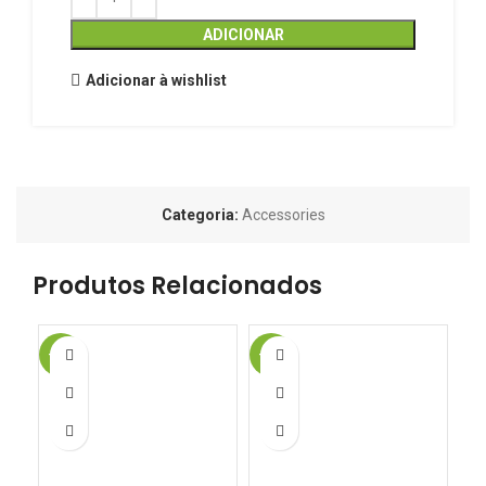
ADICIONAR
Adicionar à wishlist
Categoria:
Accessories
Produtos Relacionados
-20%
-20%
-2