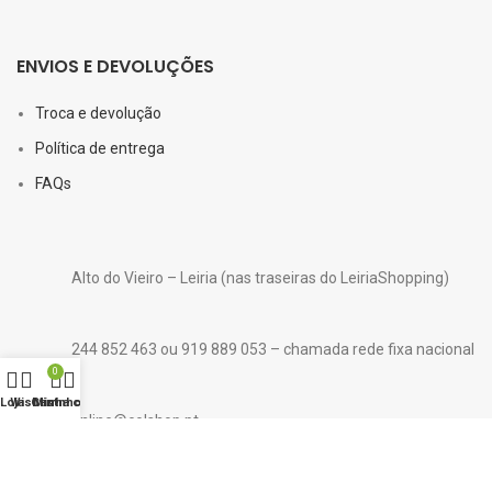
ENVIOS E DEVOLUÇÕES
Troca e devolução
Política de entrega
FAQs
Alto do Vieiro – Leiria (nas traseiras do LeiriaShopping)
244 852 463 ou 919 889 053 – chamada rede fixa nacional
0
Loja
Wishlist
Carrinho
Minha conta
online@colshop.pt