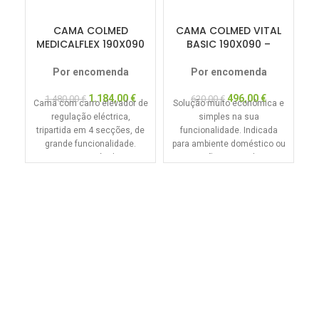
CAMA COLMED
CAMA COLMED VITAL
MEDICALFLEX 190X090
BASIC 190X090 –
– GAMA HOSPITALAR
GAMA HOSPITALAR
Por encomenda
Por encomenda
1.184,00
€
496,00
€
1.480,00
€
620,00
€
Cama com carro elevador de
Solução muito económica e
regulação eléctrica,
simples na sua
tripartida em 4 secções, de
funcionalidade. Indicada
grande funcionalidade.
para ambiente doméstico ou
V
Permite através da sua
instituição. Leve, robusta e
elevação comandada
de grande fiabilidade.
Ul