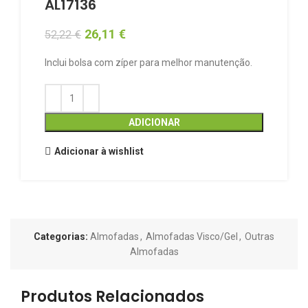
AL17136
26,11
€
52,22
€
Inclui bolsa com zíper para melhor manutenção.
ADICIONAR
Adicionar à wishlist
Categorias:
Almofadas
,
Almofadas Visco/Gel
,
Outras
Almofadas
Produtos Relacionados