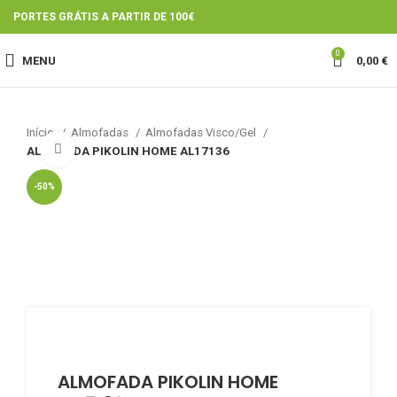
PORTES GRÁTIS A PARTIR DE 100€
0
MENU
0,00
€
Início
Almofadas
Almofadas Visco/Gel
Click to enlarge
ALMOFADA PIKOLIN HOME AL17136
-50%
ALMOFADA PIKOLIN HOME