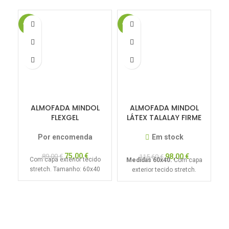
-16%
-15%
-1
ALMOFADA MINDOL
ALMOFADA MINDOL
FLEXGEL
LÁTEX TALALAY FIRME
M
Por encomenda
Em stock
75,00
€
89,00
€
98,00
€
115,60
€
Com capa exterior tecido
Medidas 60x40.
Com capa
stretch. Tamanho: 60x40
exterior tecido stretch.
pe
T
ba