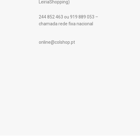
LeiriaShopping)
244 852 463 ou 919 889 053 –
chamada rede fixa nacional
online@colshop.pt