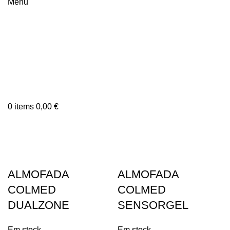
Menu
0
items
0,00
€
ALMOFADA
ALMOFADA
COLMED
COLMED
DUALZONE
SENSORGEL
Em stock
Em stock