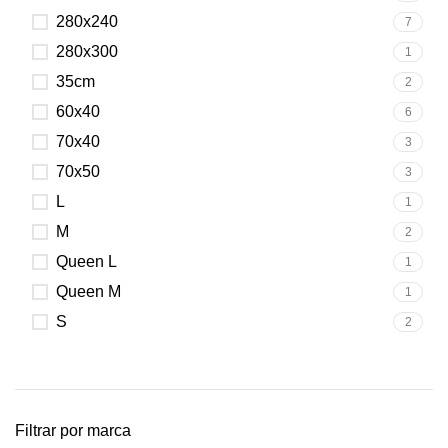
280x240
7
280x300
1
35cm
2
60x40
6
70x40
3
70x50
3
L
1
M
2
Queen L
1
Queen M
1
S
2
Filtrar por marca