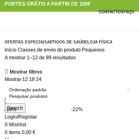
PORTES GRÁTIS A PARTIR DE 100€
CONTACTOS
FAQS
PORTES GRÁTIS A PARTIR DE 100€
Categorias
OFERTAS ESPECIAIS
ARTIGOS DE SAÚDE
LOJA FÍSICA
Início
Classes de envio do produto
Pequenos
A mostrar 1–12 de 89 resultados
Mostrar filtros
Mostrar
12
18
24
Search
-16%
-22%
Login/Registar
0
Wishlist
0
items
0,00
€