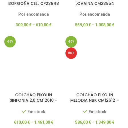
BORGOÑA CELL CP23848
LOVAINA CM23854
Por encomenda
Por encomenda
309,00
€
–
610,00
€
559,00
€
–
1.008,00
€
-50%
-50%
HOT
COLCHÃO PIKOLIN
COLCHÃO PIKOLIN
SINFONIA 2.0 CM12610 –
MELODIA NBK CM12612 –
DREAM COLLECTION –
DREAM COLLECTION –
50% DESCONTO
50% DESCONTO
Em stock
Em stock
610,00
€
–
1.461,00
€
586,00
€
–
1.349,00
€