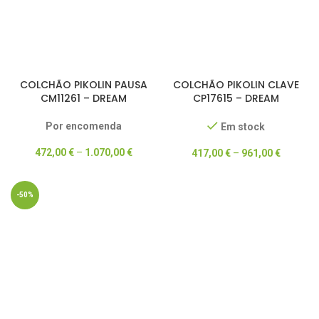
COLCHÃO PIKOLIN PAUSA
COLCHÃO PIKOLIN CLAVE
CM11261 – DREAM
CP17615 – DREAM
COLLECTION
COLLECTION – 50%
DESCONTO
Por encomenda
Em stock
472,00
€
–
1.070,00
€
417,00
€
–
961,00
€
-50%