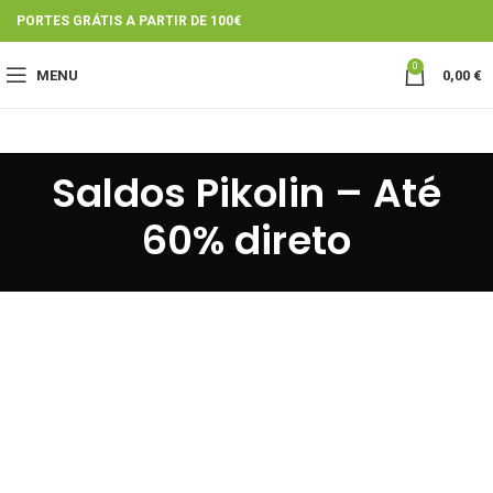
PORTES GRÁTIS A PARTIR DE 100€
0
MENU
0,00
€
Saldos Pikolin – Até
60% direto