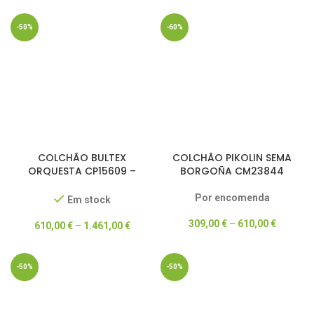
-50%
-60%
COLCHÃO BULTEX
COLCHÃO PIKOLIN SEMA
ORQUESTA CP15609 –
BORGOÑA CM23844
DREAM COLLECTION –
50% DESCONTO
Por encomenda
Em stock
309,00
€
–
610,00
€
610,00
€
–
1.461,00
€
-50%
-50%