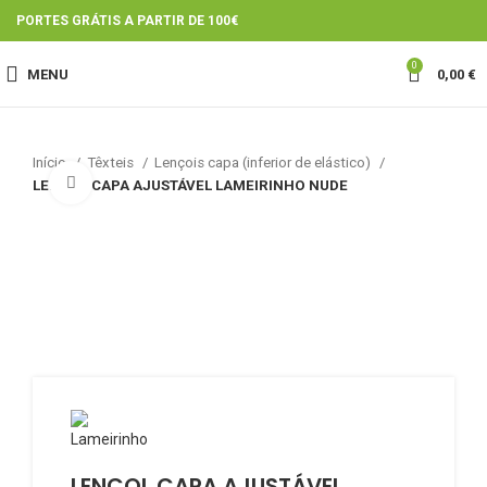
PORTES GRÁTIS A PARTIR DE 100€
0
MENU
0,00
€
Início
Têxteis
Lençois capa (inferior de elástico)
Click to enlarge
LENÇOL CAPA AJUSTÁVEL LAMEIRINHO NUDE
LENÇOL CAPA AJUSTÁVEL