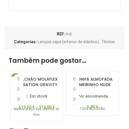
REF:
n.d.
Categorias:
Lençois capa (inferior de elástico)
,
Têxteis
Também pode gostar…
COLCHÃO MOLAFLEX
FRONHA ALMOFADA
-60%
SENSATION GRAVITY
LAMEIRINHO NUDE
POCKET
50X70
Em stock
Por encomenda
5,80
€
519,00
€
–
919,00
€
100% ALGODÃO
Melhor preço dos ultimos 30
e
dias.